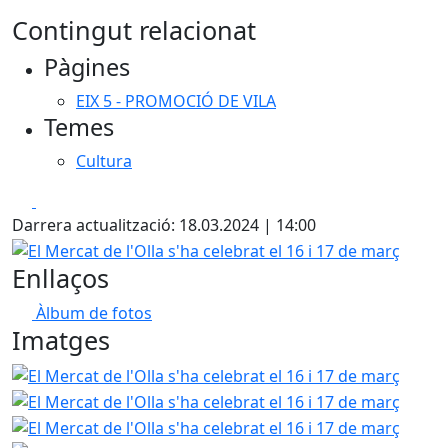
Contingut relacionat
Pàgines
EIX 5 - PROMOCIÓ DE VILA
Temes
Cultura
Facebook
X
Darrera actualització: 18.03.2024 | 14:00
El Mercat de l'Olla s'ha celebrat el 16 i 17 de març
Enllaços
Àlbum de fotos
Imatges
El Mercat de l'Olla s'ha celebrat el 16 i 17 de març
El Mer
El Mer
El Mer