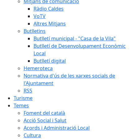
Mitjans de comunicació
Ràdio Caldes
VoTV
Altres Mitjans
Butlletins
Butlletí municipal - "Casa de la Vila"
Butlletí de Desenvolupament Econòmic
Local
Butlletí digital
Hemeroteca
Normativa d'ús de les xarxes socials de
l'Ajuntament
RSS
Turisme
Temes
Foment del català
Acció Social i Salut
Acords i Administració Local
Cultura