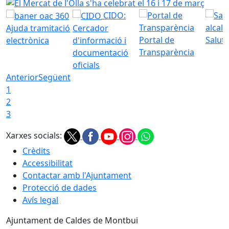
CIDO:
Ajuda tramitació
Cercador
Portal de
Saluta
electrònica
d'informació i
Transparència
documentació
oficials
Anterior
Següent
1
2
3
Xarxes socials:
Crèdits
Accessibilitat
Contactar amb l'Ajuntament
Protecció de dades
Avís legal
Ajuntament de Caldes de Montbui