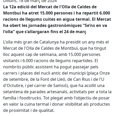
Dilluns, 18 de març de 2024
La 12a edició del Mercat de l'Olla de Caldes de
Montbui ha atret 15.000 persones i ha repartit 6.000
racions de llegums cuites en aigua termal. El Mercat
ha obert les jornades gastronòmiques “Se’ns en va
l'olla” que s'allargaran fins el 24 de març
L'olla més gran de Catalunya ha presidit un any més el
Mercat de l'Olla de Caldes de Montbui, que ha tingut
lloc aquest cap de setmana, amb 15.000 persones
visitants i 6.000 racions de llegums repartides. El
nombrós públic assistent ha pogut passejar pels
carrers i places del nucli antic del municipi (plaça Onze
de setembre, de la Font del Lleó, de Can Rius i de l'U
d'Octubre, i pel carrer de Samsó), que ha acollit una
setantena de parades artesanals, activitats per a tota la
família i foodtrucks. Tot plegat amb l'objectiu de posar
en valor la cuina termal i donar visibilitat als productes
de proximitat i de qualitat.