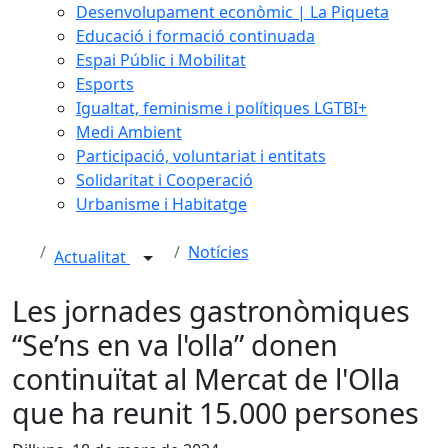
Desenvolupament econòmic | La Piqueta
Educació i formació continuada
Espai Públic i Mobilitat
Esports
Igualtat, feminisme i polítiques LGTBI+
Medi Ambient
Participació, voluntariat i entitats
Solidaritat i Cooperació
Urbanisme i Habitatge
Notícies
Actualitat
Les jornades gastronòmiques
“Se’ns en va l'olla” donen
continuïtat al Mercat de l'Olla
que ha reunit 15.000 persones