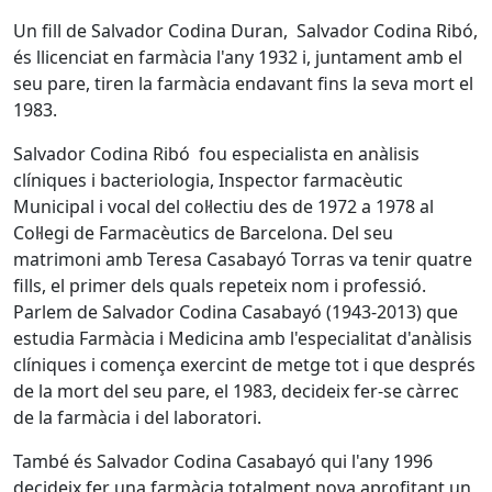
Un fill de Salvador Codina Duran, Salvador Codina Ribó,
és llicenciat en farmàcia l'any 1932 i, jun­tament amb el
seu pare, tiren la farmàcia en­davant fins la seva mort el
1983.
Salvador Codina Ribó fou especialista en anàlisis
clíniques i bacteriologia, Inspector farmacèutic
Municipal i vocal del col·lectiu des de 1972 a 1978 al
Col·legi de Farmacèutics de Barcelona. Del seu
matrimoni amb Teresa Casabayó Torras va tenir quatre
fills, el primer dels quals repeteix nom i professió.
Parlem de Salvador Codina Casabayó (1943-2013) que
estudia Farmàcia i Medicina amb l'especialitat d'anàlisis
clíniques i comença exercint de metge tot i que després
de la mort del seu pare, el 1983, decideix fer-se càrrec
de la farmàcia i del laboratori.
També és Salvador Codina Casabayó qui l'any 1996
decideix fer una farmàcia totalment nova aprofitant un