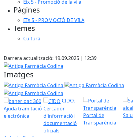
Eix 5 - Promoció de la vila
Pàgines
EIX 5 - PROMOCIÓ DE VILA
Temes
Cultura
Facebook
X
Darrera actualització: 19.09.2025 | 12:39
Antiga Farmàcia Codina
Imatges
Antiga Farmàcia Codina
Antiga Farmàcia Codina
Antig
CIDO:
Ajuda tramitació
Cercador
Portal de
Saluta
electrònica
d'informació i
Transparència
documentació
oficials