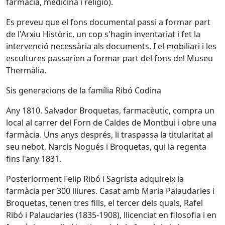
farmàcia, medicina i religió).
Es preveu que el fons documental passi a formar part
de l'Arxiu Històric, un cop s'hagin inventariat i fet la
intervenció necessària als documents. I el mobiliari i les
escultures passarien a formar part del fons del Museu
Thermàlia.
Sis generacions de la família Ribó Codina
Any 1810. Salvador Broquetas, farmacèutic, compra un
local al carrer del Forn de Caldes de Montbui i obre una
farmàcia. Uns anys després, li traspassa la titularitat al
seu nebot, Narcís Nogués i Broquetas, qui la regenta
fins l'any 1831.
Posteriorment Felip Ribó i Sagrista adquireix la
farmàcia per 300 lliures. Casat amb Maria Palaudaries i
Broquetas, tenen tres fills, el tercer dels quals, Rafel
Ribó i Palaudaries (1835-1908), llicenciat en filosofia i en