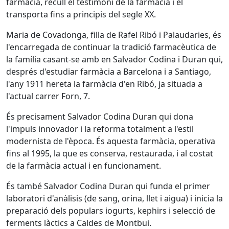
farmàcia, recull el testimoni de la farmàcia i el
transporta fins a principis del segle XX.
Maria de Covadonga, filla de Rafel Ribó i Palaudaries, és
l'encarregada de continuar la tradició farmacèutica de
la família casant-se amb en Salvador Codina i Duran qui,
després d'estudiar farmàcia a Barcelona i a Santiago,
l'any 1911 hereta la farmàcia d'en Ribó, ja situada a
l'actual carrer Forn, 7.
És precisament Salvador Codina Duran qui dona
l'impuls innovador i la reforma totalment a l'estil
modernista de l'època. És aquesta farmàcia, operativa
fins al 1995, la que es conserva, restaurada, i al costat
de la farmàcia actual i en funcionament.
És també Salvador Codina Duran qui funda el primer
laboratori d'anàlisis (de sang, orina, llet i aigua) i inicia la
preparació dels populars iogurts, kephirs i selecció de
ferments làctics a Caldes de Montbui.