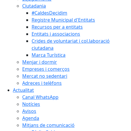
Ciutadania
#CaldesDecidim
Registre Municipal d'Entitats
Recursos per a entitats
Entitats i associacions
Crides de voluntariat i col.laboració
ciutadana
Marca Turística
Menjar i dormir
Empreses i comerços
Mercat no sedentari
Adreces i telèfons
Actualitat
Canal WhatsApp
Notícies
Avisos
Agenda
Mitjans de comunicació