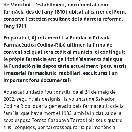
de Montbui. L'establiment, documentat com
farmàcia des de l'any 1810 i ubicat al carrer del Forn,
conserva l'estètica resultant de la darrera reforma,
l'any 1911
En paral·lel, Ajuntament i la Fundació Privada
Farmacèutica Codina-Ribó ultimen la firma del
conveni pel qual serà cedit al municipi el contingut:
la pròpia farmàcia antiga i tot d'elements dels qual
la Fundació n'és depositària actualment (pots, estris
i material farmacèutic, mobiliari, escultures i un
important fons documental)
Aquesta Fundació fou constituïda el 24 de maig de
2002, seguint els designis i la voluntat de Salvador
Codina Ribó, quarta generació dels farmacèutics de la
família, que havia mort el 1983, amb la iniciativa de la
seva esposa Teresa Casabayó Torras i els seus quatre
fills i cònjuges, per tal d'assegurar la permanència