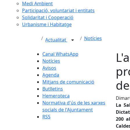
Medi Ambient
Participació, voluntariat i entitats
Solidaritat i Cooperació
Urbanisme i Habitatge
Notícies
Actualitat
L'
Canal WhatsApp
Notícies
pr
Avisos
Agenda
de
Mitjans de comunicació
Butlletins
Hemeroteca
Dimart
Normativa d'ús de les xarxes
La Sa
socials de l'Ajuntament
Dicta
RSS
200 a
Calde