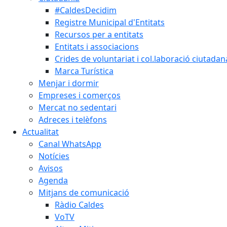
#CaldesDecidim
Registre Municipal d'Entitats
Recursos per a entitats
Entitats i associacions
Crides de voluntariat i col.laboració ciutadan
Marca Turística
Menjar i dormir
Empreses i comerços
Mercat no sedentari
Adreces i telèfons
Actualitat
Canal WhatsApp
Notícies
Avisos
Agenda
Mitjans de comunicació
Ràdio Caldes
VoTV