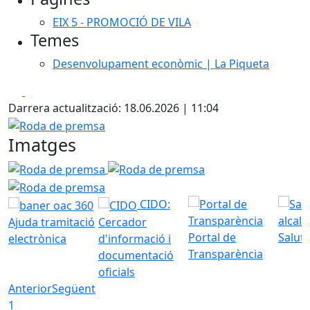
EIX 5 - PROMOCIÓ DE VILA
Temes
Desenvolupament econòmic | La Piqueta
Facebook
X
Darrera actualització: 18.06.2026 | 11:04
Roda de premsa
Imatges
Roda de premsa
Roda de premsa
Roda de premsa
CIDO:
Ajuda tramitació
Cercador
Portal de
Saluta
electrònica
d'informació i
Transparència
documentació
oficials
Anterior
Següent
1