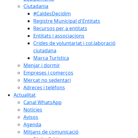
Ciutadania
#CaldesDecidim
Registre Municipal d'Entitats
Recursos per a entitats
Entitats i associacions
Crides de voluntariat i col.laboració
ciutadana
Marca Turística
Menjar i dormir
Empreses i comerços
Mercat no sedentari
Adreces i telèfons
Actualitat
Canal WhatsApp
Notícies
Avisos
Agenda
Mitjans de comunicació