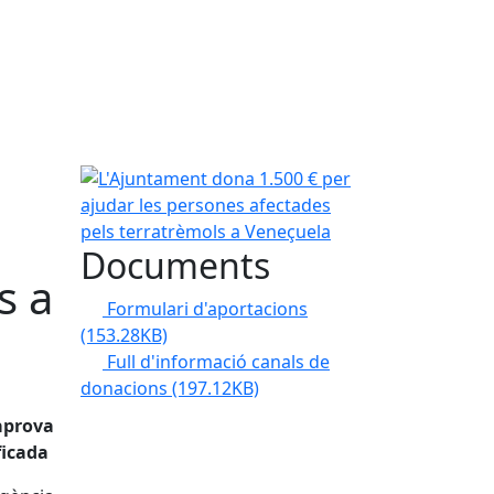
L'Ajuntament dona 1.500 € per ajudar les persone
Documents
s a
Formulari d'aportacions
(153.28KB)
Full d'informació canals de
donacions
(197.12KB)
 aprova
ficada