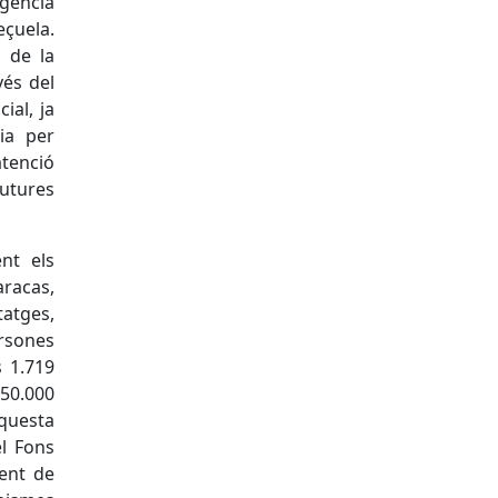
rgència
eçuela.
s de la
vés del
ial, ja
ia per
tenció
utures
nt els
aracas,
tatges,
ersones
s 1.719
50.000
questa
el Fons
ent de