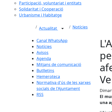
Participació, voluntariat i entitats
Solidaritat i Cooperació
Urbanisme i Habitatge
Notícies
Actualitat
L'
Canal WhatsApp
Notícies
pe
Avisos
Agenda
af
Mitjans de comunicació
Butlletins
Ve
Hemeroteca
Normativa d'ús de les xarxes
socials de l'Ajuntament
Dimart
RSS
El mun
una ap