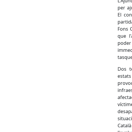
L'Ajun
per aj
El con
partid
Fons C
que l
poder
immed
tasque
Dos t
estats
provoc
infrae
afecta
vícti
desap
situac
Catal