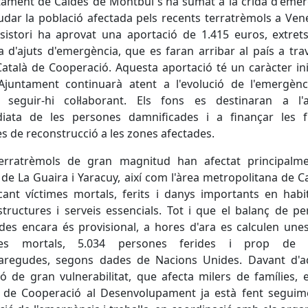
tament de Caldes de Montbui s'ha sumat a la crida d'eme
udar la població afectada pels recents terratrèmols a Ven
sistori ha aprovat una aportació de 1.415 euros, extret
a d'ajuts d'emergència, que es faran arribar al país a tra
atalà de Cooperació. Aquesta aportació té un caràcter inic
'Ajuntament continuarà atent a l'evolució de l'emergènc
 seguir-hi col·laborant. Els fons es destinaran a l'a
iata de les persones damnificades i a finançar les f
s de reconstrucció a les zones afectades.
erratrèmols de gran magnitud han afectat principalme
 de La Guaira i Yaracuy, així com l'àrea metropolitana de C
ant víctimes mortals, ferits i danys importants en habi
structures i serveis essencials. Tot i que el balanç de p
des encara és provisional, a hores d'ara es calculen une
mes mortals, 5.034 persones ferides i prop de 
aregudes, segons dades de Nacions Unides. Davant d'a
ió de gran vulnerabilitat, que afecta milers de famílies, 
à de Cooperació al Desenvolupament ja està fent seguim