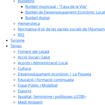
Butlletins
Butlletí municipal - "Casa de la Vila"
Butlletí de Desenvolupament Econòmic Local
Butlletí digital
Hemeroteca
Normativa d'ús de les xarxes socials de l'Ajunta
RSS
Turisme
Temes
Foment del català
Acció Social i Salut
Acords i Administració Local
Cultura
Desenvolupament econòmic | La Piqueta
Educació i formació continuada
Espai Públic i Mobilitat
Esports
Igualtat, feminisme i polítiques LGTBI+
Medi Ambient