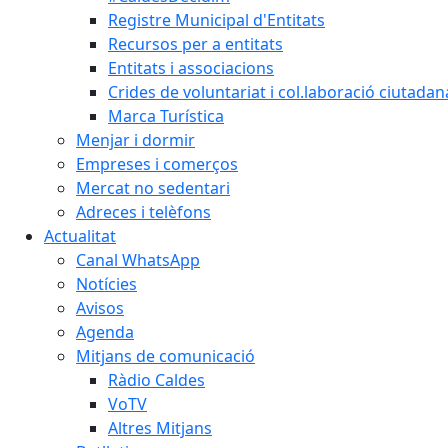
Registre Municipal d'Entitats
Recursos per a entitats
Entitats i associacions
Crides de voluntariat i col.laboració ciutadan
Marca Turística
Menjar i dormir
Empreses i comerços
Mercat no sedentari
Adreces i telèfons
Actualitat
Canal WhatsApp
Notícies
Avisos
Agenda
Mitjans de comunicació
Ràdio Caldes
VoTV
Altres Mitjans