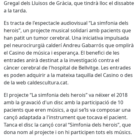
Gregal dels Lluïsos de Gràcia, que tindrà lloc el dissabte
a la tarda.
Es tracta de l'espectacle audiovisual “La simfonia dels
herois”, un projecte musical solidari amb pacients que
han patit un tumor cerebral. Una iniciativa impulsada
pel neurocirurgià calderí Andreu Gabarrós que omplirà
el Casino de música i esperança. El benefici de les
entrades anirà destinat a la investigació contra el
càncer cerebral de l'hospital de Bellvitge. Les entrades
es poden adquirir a la mateixa taquilla del Casino o des
de la web caldescultura.cat.
El projecte “La simfonia dels herois” va néixer el 2018
amb la gravació d'un disc amb la participació de 10
pacients que eren músics, a qui se’ls va composar una
cançó adaptada a l'instrument que tocava el pacient.
Tanca el disc la cançó coral “Simfonia dels herois”, que
dona nom al projecte i on hi participen tots els músics.