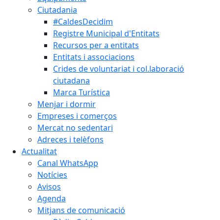
Ciutadania
#CaldesDecidim
Registre Municipal d'Entitats
Recursos per a entitats
Entitats i associacions
Crides de voluntariat i col.laboració
ciutadana
Marca Turística
Menjar i dormir
Empreses i comerços
Mercat no sedentari
Adreces i telèfons
Actualitat
Canal WhatsApp
Notícies
Avisos
Agenda
Mitjans de comunicació