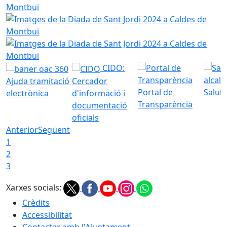
Imatges de la Diada de Sant Jordi 2024 a Caldes de Montb
Imatges de la Diada de Sant Jordi 2024 a Caldes de Montb
CIDO:
Ajuda tramitació
Cercador
Portal de
Saluta
electrònica
d'informació i
Transparència
documentació
oficials
Anterior
Següent
1
2
3
Xarxes socials:
Crèdits
Accessibilitat
Contactar amb l'Ajuntament