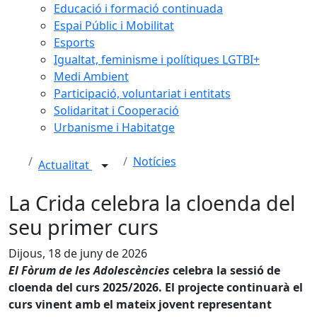
Educació i formació continuada
Espai Públic i Mobilitat
Esports
Igualtat, feminisme i polítiques LGTBI+
Medi Ambient
Participació, voluntariat i entitats
Solidaritat i Cooperació
Urbanisme i Habitatge
Notícies
Actualitat
La Crida celebra la cloenda del
seu primer curs
Dijous, 18 de juny de 2026
El Fòrum de les Adolescències
celebra la sessió de
cloenda del curs 2025/2026. El projecte continuarà el
curs vinent amb el mateix jovent representant