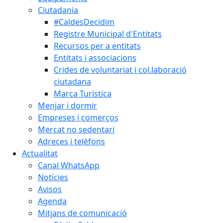
Ciutadania
#CaldesDecidim
Registre Municipal d'Entitats
Recursos per a entitats
Entitats i associacions
Crides de voluntariat i col.laboració
ciutadana
Marca Turística
Menjar i dormir
Empreses i comerços
Mercat no sedentari
Adreces i telèfons
Actualitat
Canal WhatsApp
Notícies
Avisos
Agenda
Mitjans de comunicació