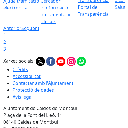
Ajuda tramitació
Cercador
Portal de
Saluta
electrònica
d'informació i
Transparència
documentació
oficials
Anterior
Següent
1
2
3
Xarxes socials:
Crèdits
Accessibilitat
Contactar amb l'Ajuntament
Protecció de dades
Avís legal
Ajuntament de Caldes de Montbui
Plaça de la Font del Lleó, 11
08140 Caldes de Montbui