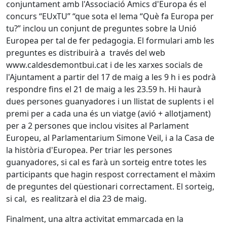
conjuntament amb l'Associació Amics d'Europa és el
concurs “EUxTU” “que sota el lema “Què fa Europa per
tu?” inclou un conjunt de preguntes sobre la Unió
Europea per tal de fer pedagogia. El formulari amb les
preguntes es distribuirà a través del web
www.caldesdemontbui.cat i de les xarxes socials de
l'Ajuntament a partir del 17 de maig a les 9 h i es podrà
respondre fins el 21 de maig a les 23.59 h. Hi haurà
dues persones guanyadores i un llistat de suplents i el
premi per a cada una és un viatge (avió + allotjament)
per a 2 persones que inclou visites al Parlament
Europeu, al Parlamentarium Simone Veil, i a la Casa de
la història d'Europea. Per triar les persones
guanyadores, si cal es farà un sorteig entre totes les
participants que hagin respost correctament el màxim
de preguntes del qüestionari correctament. El sorteig,
si cal, es realitzarà el dia 23 de maig.
Finalment, una altra activitat emmarcada en la