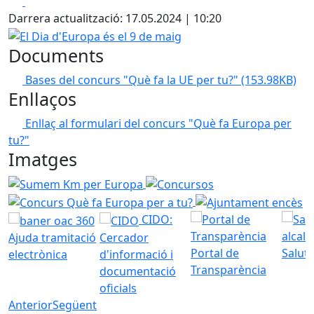
Facebook
X
Darrera actualització: 17.05.2024 | 10:20
El Dia d'Europa és el 9 de maig
Documents
Bases del concurs "Què fa la UE per tu?"
(153.98KB)
Enllaços
Enllaç al formulari del concurs "Què fa Europa per
tu?"
Imatges
Sumem Km per Europa
Concursos "Sumem Km per la UE"
Concurs Què fa Eur
Ajuntament encès
CIDO:
Ajuda tramitació
Cercador
Portal de
Saluta
electrònica
d'informació i
Transparència
documentació
oficials
Anterior
Següent