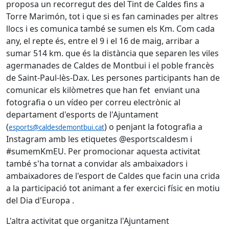
proposa un recorregut des del Tint de Caldes fins a
Torre Marimón, tot i que si es fan caminades per altres
llocs i es comunica també se sumen els Km. Com cada
any, el repte és, entre el 9 i el 16 de maig, arribar a
sumar 514 km. que és la distància que separen les viles
agermanades de Caldes de Montbui i el poble francès
de Saint-Paul-lès-Dax. Les persones participants han de
comunicar els kilòmetres que han fet enviant una
fotografia o un vídeo per correu electrònic al
departament d'esports de l'Ajuntament
(
) o penjant la fotografia a
esports@caldesdemontbui.cat
Instagram amb les etiquetes @esportscaldesm i
#sumemKmEU. Per promocionar aquesta activitat
també s'ha tornat a convidar als ambaixadors i
ambaixadores de l'esport de Caldes que facin una crida
a la participació tot animant a fer exercici físic en motiu
del Dia d'Europa .
L'altra activitat que organitza l'Ajuntament