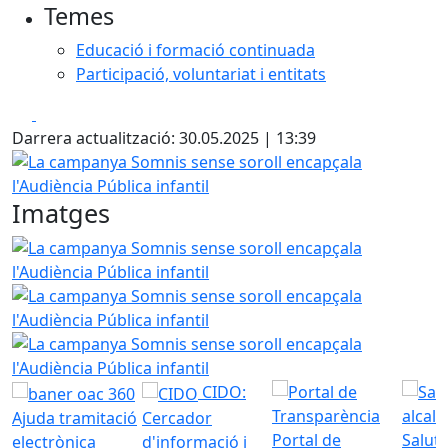
Temes
Educació i formació continuada
Participació, voluntariat i entitats
Facebook
X
Darrera actualització: 30.05.2025 | 13:39
La campanya Somnis sense soroll encapçala l'Audiència Púb
Imatges
La campanya Somnis sense soroll encapçala l'Audiència Púb
La campanya Somnis sense soroll encapçala l'Audiència Púb
La campanya Somnis sense soroll encapçala l'Audiència Púb
CIDO:
Ajuda tramitació
Cercador
Portal de
Saluta
electrònica
d'informació i