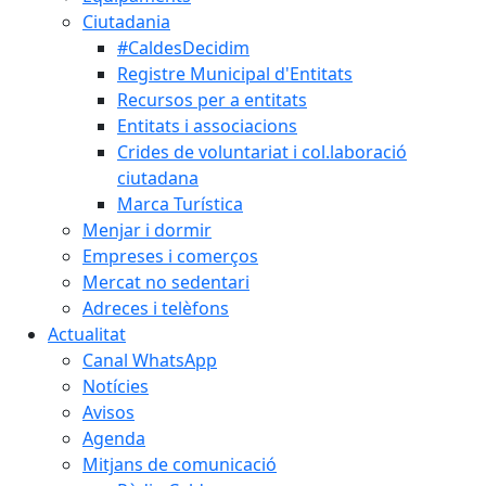
Ciutadania
#CaldesDecidim
Registre Municipal d'Entitats
Recursos per a entitats
Entitats i associacions
Crides de voluntariat i col.laboració
ciutadana
Marca Turística
Menjar i dormir
Empreses i comerços
Mercat no sedentari
Adreces i telèfons
Actualitat
Canal WhatsApp
Notícies
Avisos
Agenda
Mitjans de comunicació