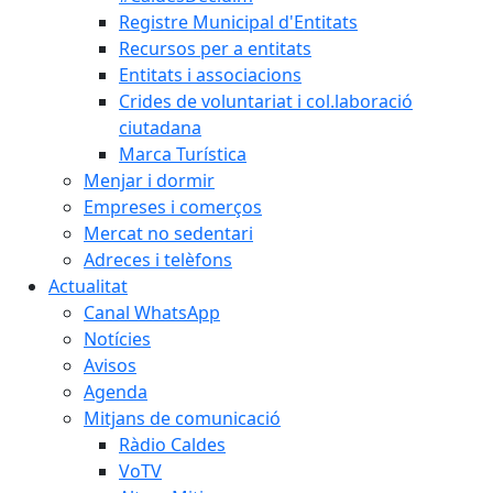
Registre Municipal d'Entitats
Recursos per a entitats
Entitats i associacions
Crides de voluntariat i col.laboració
ciutadana
Marca Turística
Menjar i dormir
Empreses i comerços
Mercat no sedentari
Adreces i telèfons
Actualitat
Canal WhatsApp
Notícies
Avisos
Agenda
Mitjans de comunicació
Ràdio Caldes
VoTV