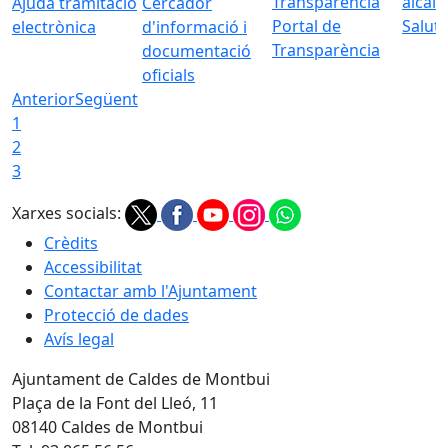
Ajuda tramitació
Cercador
Portal de
Saluta
electrònica
d'informació i
Transparència
documentació
oficials
Anterior
Següent
1
2
3
Xarxes socials:
Crèdits
Accessibilitat
Contactar amb l'Ajuntament
Protecció de dades
Avís legal
Ajuntament de Caldes de Montbui
Plaça de la Font del Lleó, 11
08140 Caldes de Montbui