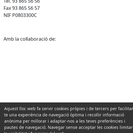
Tel. 93 865 56 56
Fax 93 865 56 57
NIF P0803300C
Amb la col·laboració de:
Aquest lloc web fa servir cookies pròpies i de tercers per facilitar
te una experiència de navegació òptima i recollir informació
anònima per millorar i adaptar-nos a les teves preferències i
pautes de navegació. Navegar sense acceptar les cookies limita