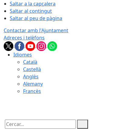
Saltar a la capçalera
Saltar al contingut
Saltar al peu de pàgina
Contactar amb l'Ajuntament
Adreces i telèfons
Idiomes
Català
Castellà
Anglès
Alemany
Francès
08.08.2026 | 19:00
Cercar: