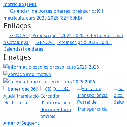
matrícula
(1MB)
Calendari de portes obertes, preinscripció i
matrícula, curs 2025-2026
(827.69KB)
Enllaços
GENCAT | Preinscripció 2025-2026 - Oferta educativa
a Catalunya
GENCAT | Preinscripció 2025-2026 -
Calendari de dates
Imatges
informació escoles bressol curs 2025-2026
Xerrada info
Calendari portes obertes curs 2025
CIDO:
Ajuda tramitació
Cercador
Portal de
Saluta
electrònica
d'informació i
Transparència
documentació
oficials
Anterior
Següent