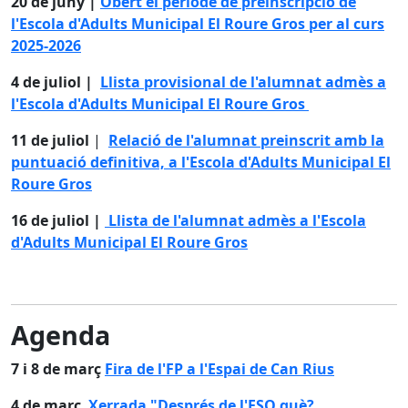
20 de juny |
Obert el període de preinscripció de
l'Escola d'Adults Municipal El Roure Gros per al curs
2025-2026
4 de juliol |
Llista provisional de l'alumnat admès a
l'Escola d'Adults Municipal El Roure Gros
11 de juliol
|
Relació de l'alumnat preinscrit amb la
puntuació definitiva, a l'Escola d'Adults Municipal El
Roure Gros
16 de juliol |
Llista de l'alumnat admès a l'Escola
d'Adults Municipal El Roure Gros
Agenda
7 i 8 de març
Fira de l'FP a l'Espai de Can Rius
4 de març
Xerrada "Després de l'ESO què?