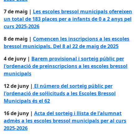
7 de maig |
Les escoles bressol municipals ofereixen
un total de 183 places per a infants de 0 a 2 anys pel
curs 2025-2026
8 de maig |
Comencen les inscripcions a les escoles
bressol municipals. Del 8 al 22 de maig de 2025
4 de juny |
Barem provisional i sorteig públic per
l'ordenació de preinscripcions a les escoles bressol
municipals
12 de juny |
El número del sorteig públic per
l'ordenació de sol·licituds a les Escoles Bressol
Municipals és el 62
16 de juny |
Acta del sorteig i llista de l'alumnat
admès a les escoles bressol municipals per al curs
2025-2026