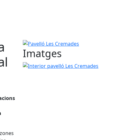
a
Pavelló Les Cremades
Imatges
al
Interior pavelló Les Cremades
acions
a
 zones