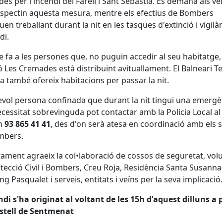
des per l'incendi del Farell i Sant Sebastià. Es demana als ve
spectin aquesta mesura, mentre els efectius de Bombers
uen treballant durant la nit en les tasques d'extinció i vigilà
di.
e fa a les persones que, no puguin accedir al seu habitatge,
ó Les Cremades està distribuint avituallament. El Balneari 
ia també ofereix habitacions per passar la nit.
vol persona confinada que durant la nit tingui una emergè
cessitat sobrevinguda pot contactar amb la Policia Local al
on
93 865 41 41
, des d'on serà atesa en coordinació amb els s
mbers.
tament agraeix la col•laboració de cossos de seguretat, vol
tecció Civil i Bombers, Creu Roja, Residència Santa Susanna
g Pasqualet i serveis, entitats i veïns per la seva implicació
ndi s'ha originat al voltant de les 15h d'aquest dilluns a 
astell de Sentmenat