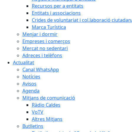
Recursos per a entitats
Entitats i associacions
Crides de voluntariat i col.laboració ciutadan
Marca Turística
Menjar i dormir
Empreses i comerços
Mercat no sedentari
Adreces i telèfons
Actualitat
Canal WhatsApp
Notícies
Avisos
Agenda
Mitjans de comunicació
Ràdio Caldes
VoTV
Altres Mitjans
Butlletins