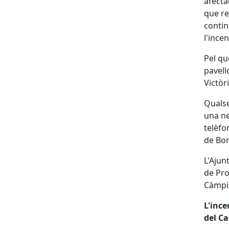
afecta
que re
contin
l'incen
Pel qu
pavell
Victòr
Qualse
una ne
telèf
de Bo
L'Ajun
de Pro
Càmpin
L'ince
del C