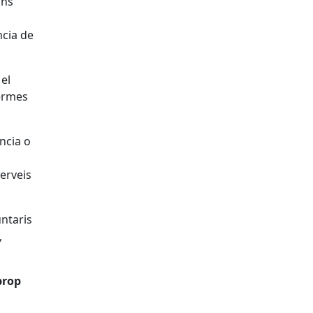
ïns
ncia de
 el
Termes
ncia o
erveis
untaris
,
.
prop