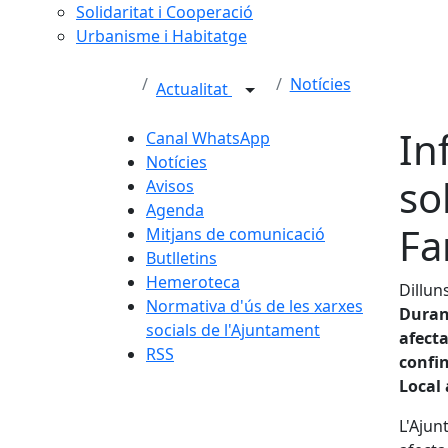
Solidaritat i Cooperació
Urbanisme i Habitatge
Notícies
Actualitat
In
Canal WhatsApp
Notícies
so
Avisos
Agenda
Fa
Mitjans de comunicació
Butlletins
Hemeroteca
Dilluns
Normativa d'ús de les xarxes
Durant
socials de l'Ajuntament
afecta
RSS
confi
Local 
L'Ajun