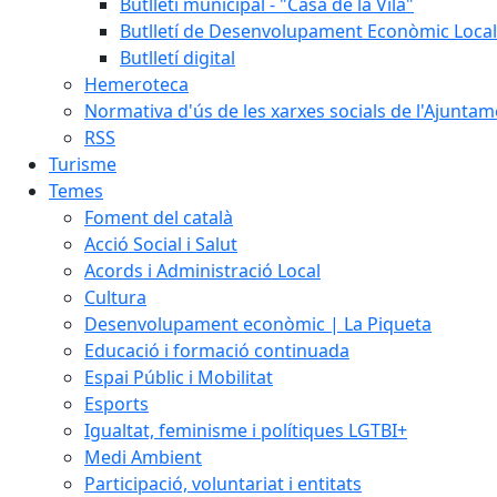
Butlletí municipal - "Casa de la Vila"
Butlletí de Desenvolupament Econòmic Local
Butlletí digital
Hemeroteca
Normativa d'ús de les xarxes socials de l'Ajunta
RSS
Turisme
Temes
Foment del català
Acció Social i Salut
Acords i Administració Local
Cultura
Desenvolupament econòmic | La Piqueta
Educació i formació continuada
Espai Públic i Mobilitat
Esports
Igualtat, feminisme i polítiques LGTBI+
Medi Ambient
Participació, voluntariat i entitats