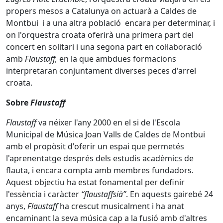
propers mesos a Catalunya on actuarà a Caldes de
Montbui i a una altra població encara per determinar, i
on l'orquestra croata oferirà una primera part del
concert en solitari i una segona part en col·laboració
amb
Flaustaff,
en la que ambdues formacions
interpretaran conjuntament diverses peces d'arrel
croata.
Sobre
Flaustaff
Flaustaff
va néixer l'any 2000 en el si de l'Escola
Municipal de Música Joan Valls de Caldes de Montbui
amb el propòsit d'oferir un espai que permetés
l'aprenentatge després dels estudis acadèmics de
flauta, i encara compta amb membres fundadors.
Aquest objectiu ha estat fonamental per definir
l'essència i caràcter
“flaustaffsià”
. En aquests gairebé 24
anys,
Flaustaff
ha crescut musicalment i ha anat
encaminant la seva música cap a la fusió amb d'altres