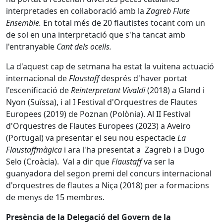
interpretades en col·laboració amb la
Zagreb Flute
Ensemble.
En total més de 20 flautistes tocant com un
de sol en una interpretació que s'ha tancat amb
l'entranyable
Cant dels ocells.
La d'aquest cap de setmana ha estat la vuitena actuació
internacional de
Flaustaff
després d'haver portat
l'escenificació de
Reinterpretant Vivaldi
(2018) a Gland i
Nyon (Suïssa), i al I Festival d'Orquestres de Flautes
Europees (2019) de Poznan (Polònia). Al II Festival
d'Orquestres de Flautes Europees (2023) a Aveiro
(Portugal) va presentar el seu nou espectacle
La
Flaustaffmàgica
i ara l'ha presentat a Zagreb i a Dugo
Selo (Croàcia). Val a dir que
Flaustaff
va ser la
guanyadora del segon premi del concurs internacional
d'orquestres de flautes a Niça (2018) per a formacions
de menys de 15 membres.
Presència de la Delegació del Govern de la