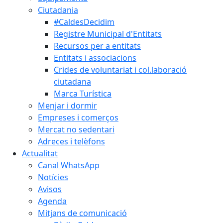
Ciutadania
#CaldesDecidim
Registre Municipal d'Entitats
Recursos per a entitats
Entitats i associacions
Crides de voluntariat i col.laboració
ciutadana
Marca Turística
Menjar i dormir
Empreses i comerços
Mercat no sedentari
Adreces i telèfons
Actualitat
Canal WhatsApp
Notícies
Avisos
Agenda
Mitjans de comunicació