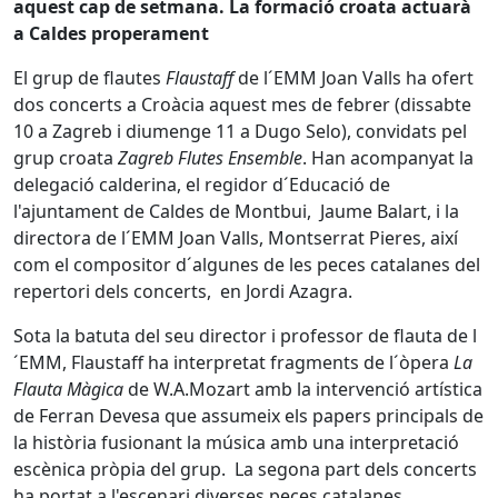
aquest cap de setmana. La formació croata actuarà
a Caldes properament
El grup de flautes
Flaustaff
de l´EMM Joan Valls ha ofert
dos concerts a Croàcia aquest mes de febrer (dissabte
10 a Zagreb i diumenge 11 a Dugo Selo), convidats pel
grup croata
Zagreb Flutes Ensemble
. Han acompanyat la
delegació calderina, el regidor d´Educació de
l'ajuntament de Caldes de Montbui, Jaume Balart, i la
directora de l´EMM Joan Valls, Montserrat Pieres, així
com el compositor d´algunes de les peces catalanes del
repertori dels concerts, en Jordi Azagra.
Sota la batuta del seu director i professor de flauta de l
´EMM, Flaustaff ha interpretat fragments de l´òpera
La
Flauta Màgica
de W.A.Mozart amb la intervenció artística
de Ferran Devesa que assumeix els papers principals de
la història fusionant la música amb una interpretació
escènica pròpia del grup. La segona part dels concerts
ha portat a l'escenari diverses peces catalanes