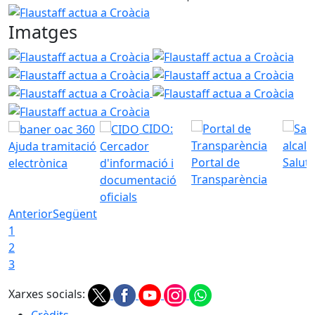
Flaustaff actua a Croàcia
Imatges
Flaustaff actua a Croàcia
Flaustaff actua a Croàcia
Flau
Flaustaff actua a Croàcia
Flau
Flaustaff actua a Croàcia
Flau
CIDO:
Ajuda tramitació
Cercador
Portal de
Saluta
electrònica
d'informació i
Transparència
documentació
oficials
Anterior
Següent
1
2
3
Xarxes socials: