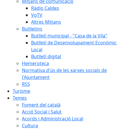
Mitjans de comunicació
Ràdio Caldes
VoTV
Altres Mitjans
Butlletins
Butlletí municipal - "Casa de la Vila"
Butlletí de Desenvolupament Econòmic
Local
Butlletí digital
Hemeroteca
Normativa d'ús de les xarxes socials de
l'Ajuntament
RSS
Turisme
Temes
Foment del català
Acció Social i Salut
Acords i Administració Local
Cultura