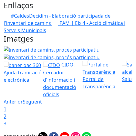
Enllaços
#CaldesDecidim - Elaboració participada de
l'inventari de camins
PAM | Eix 4 - Acció climàtica i
Serveis Municipals
Imatges
Inventari de camins, procés participatiu
Inventari de cam
CIDO:
Ajuda tramitació
Cercador
Portal de
Saluta
electrònica
d'informació i
Transparència
documentació
oficials
Anterior
Següent
1
2
3