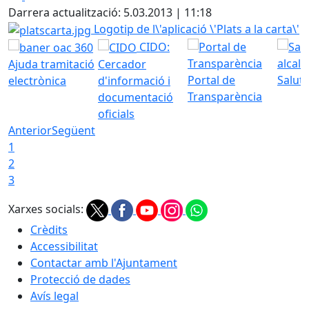
Darrera actualització: 5.03.2013 | 11:18
platscarta.jpg
Logotip de l\'aplicació \'Plats a la carta\'
CIDO:
Ajuda tramitació
Cercador
Portal de
Saluta
electrònica
d'informació i
Transparència
documentació
oficials
Anterior
Següent
1
2
3
Xarxes socials:
Crèdits
Accessibilitat
Contactar amb l'Ajuntament
Protecció de dades
Avís legal