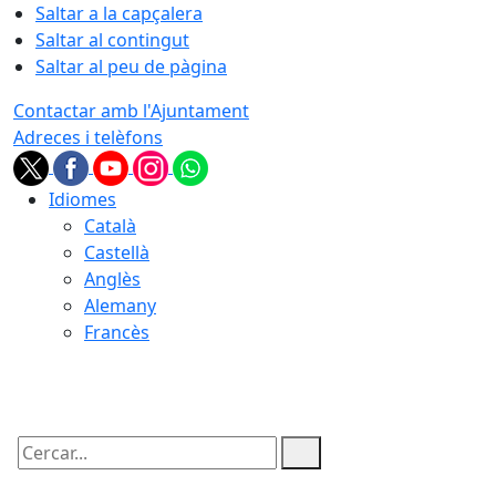
Saltar a la capçalera
Saltar al contingut
Saltar al peu de pàgina
Contactar amb l'Ajuntament
Adreces i telèfons
Idiomes
Català
Castellà
Anglès
Alemany
Francès
08.08.2026 | 01:44
Cercar: