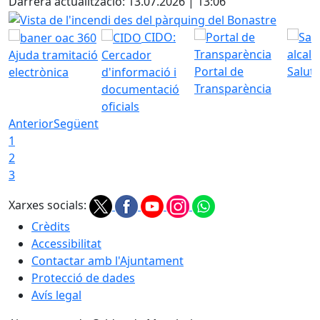
Darrera actualització: 13.07.2026 | 13:06
Vista de l'incendi des del pàrquing del Bonastre
CIDO:
Ajuda tramitació
Cercador
Portal de
Saluta
electrònica
d'informació i
Transparència
documentació
oficials
Anterior
Següent
1
2
3
Xarxes socials:
Crèdits
Accessibilitat
Contactar amb l'Ajuntament
Protecció de dades
Avís legal