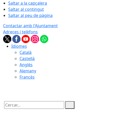
Saltar a la capçalera
Saltar al contingut
Saltar al peu de pàgina
Contactar amb l'Ajuntament
Adreces i telèfons
Idiomes
Català
Castellà
Anglès
Alemany
Francès
06.08.2026 | 11:06
Cercar: