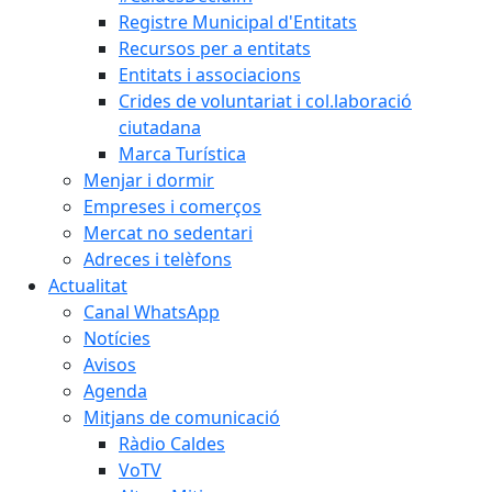
Registre Municipal d'Entitats
Recursos per a entitats
Entitats i associacions
Crides de voluntariat i col.laboració
ciutadana
Marca Turística
Menjar i dormir
Empreses i comerços
Mercat no sedentari
Adreces i telèfons
Actualitat
Canal WhatsApp
Notícies
Avisos
Agenda
Mitjans de comunicació
Ràdio Caldes
VoTV