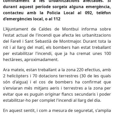
confinament a les urbanitzacions afectades. Si
durant aquest període sorgeix alguna emergència,
contacteu amb la Policia Local al 092, telèfon
d'emergències local, o al 112
L'Ajuntament de Caldes de Montbui informa sobre
l'estat actual de l'incendi que afecta les urbanitzacions
del Farell i Sant Sebastià de Montmajor. Durant tota la
nit i al llarg del matí, els bombers han estat treballant
per estabilitzar l'incendi, que ja ha cremat unes 100
hectàrees, aproximadament.
Ara mateix, estan treballant a la zona 220 efectius, amb
2 helicòpters i 70 dotacions terrestres (30 de les quals
són d'aigua) i el cos de bombers ha confirmat que
s'enviaran més mitjans aeris i terrestres a la zona per
evitar que es puguin originar flancs secundaris i poder
estabilitzar-ho per complet l'incendi al llarg del dia.
En aquest sentit, i com a mesura de seguretat, s'amplia