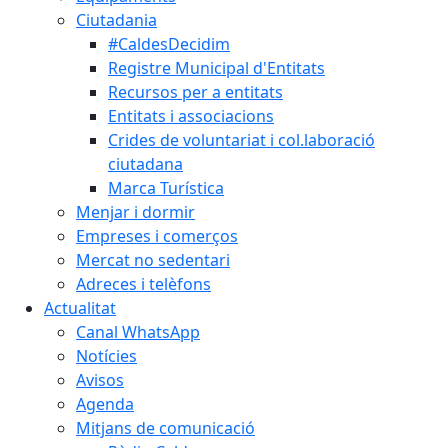
Ciutadania
#CaldesDecidim
Registre Municipal d'Entitats
Recursos per a entitats
Entitats i associacions
Crides de voluntariat i col.laboració
ciutadana
Marca Turística
Menjar i dormir
Empreses i comerços
Mercat no sedentari
Adreces i telèfons
Actualitat
Canal WhatsApp
Notícies
Avisos
Agenda
Mitjans de comunicació