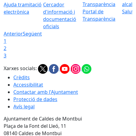
Ajuda tramitació
Cercador
Portal de
Saluta
electrònica
d'informació i
Transparència
documentació
oficials
Anterior
Següent
1
2
3
Xarxes socials:
Crèdits
Accessibilitat
Contactar amb l'Ajuntament
Protecció de dades
Avís legal
Ajuntament de Caldes de Montbui
Plaça de la Font del Lleó, 11
08140 Caldes de Montbui