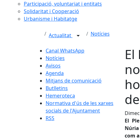
Participació, voluntariat i entitats
Solidaritat i Cooperació
Urbanisme i Habitatge
Notícies
Actualitat
El
Canal WhatsApp
Notícies
no
Avisos
Agenda
ho
Mitjans de comunicació
Butlletins
de
Hemeroteca
Normativa d'ús de les xarxes
socials de l'Ajuntament
Dimecr
RSS
El Pl
Núria 
com a