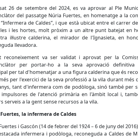
sat 26 de setembre del 2024, es va aprovar al Ple Munic
clàtor del passatge Núria Fuertes, en homenatge a la co
“Infermera de Caldes”, i que està ubicat entre el carrer de
les i les hortes, molt pròxim a un altre punt batejat en 
tra il·lustre calderina, el mirador de l'Ignasieta, en hon
guda llevadora.
t reconeixement va ser validat i aprovat per la Comiss
clàtor per portar-ho a la seva aprovació definitiva 
pal per tal d'homenatjar a una figura calderina que és rec
és per l'exercici de la seva professió a la vila durant més d
 anys, tant d'infermera com de podòloga, sinó també per 
 impulsores de l'atenció primària en l'àmbit local i, tamb
s serveis a la gent sense recursos a la vila.
Fuertes, la infermera de Caldes
Fuertes i Gascón (14 de febrer del 1924 – 6 de juny del 2016)
estacada infermera i podòloga, reconeguda a Caldes de M