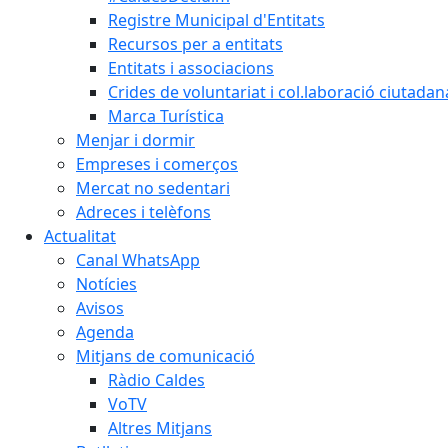
Registre Municipal d'Entitats
Recursos per a entitats
Entitats i associacions
Crides de voluntariat i col.laboració ciutadan
Marca Turística
Menjar i dormir
Empreses i comerços
Mercat no sedentari
Adreces i telèfons
Actualitat
Canal WhatsApp
Notícies
Avisos
Agenda
Mitjans de comunicació
Ràdio Caldes
VoTV
Altres Mitjans