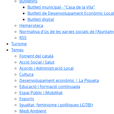
Butlletins
Butlletí municipal - "Casa de la Vila"
Butlletí de Desenvolupament Econòmic Local
Butlletí digital
Hemeroteca
Normativa d'ús de les xarxes socials de l'Ajunta
RSS
Turisme
Temes
Foment del català
Acció Social i Salut
Acords i Administració Local
Cultura
Desenvolupament econòmic | La Piqueta
Educació i formació continuada
Espai Públic i Mobilitat
Esports
Igualtat, feminisme i polítiques LGTBI+
Medi Ambient