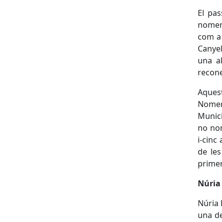
El pas
nomen
com a 
Canyel
una al
recone
Aques
Nomen
Munici
no nom
i-cinc
de les
primer
Núria 
Núria 
una d