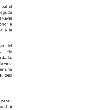
ipal el
neguda
l Raval
honor a
or a la
ió del
al Ple
ordada,
e vint-
ser una
é, dels
 va ser
ontbui