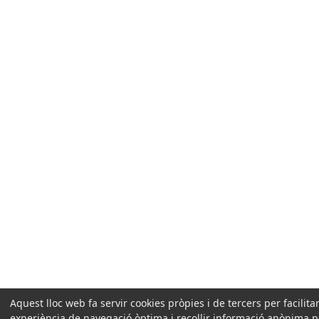
Aquest lloc web fa servir cookies pròpies i de tercers per facilita
experiència de navegació òptima i recollir informació anònima pe