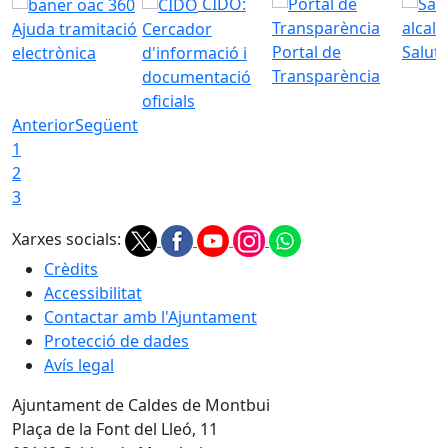
CIDO:
Ajuda tramitació
Cercador
Portal de
Saluta
electrònica
d'informació i
Transparència
documentació
oficials
Anterior
Següent
1
2
3
Xarxes socials:
Crèdits
Accessibilitat
Contactar amb l'Ajuntament
Protecció de dades
Avís legal
Ajuntament de Caldes de Montbui
Plaça de la Font del Lleó, 11