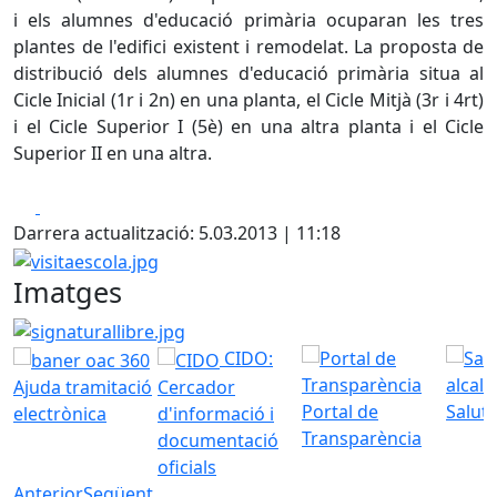
i els alumnes d'educació primària ocuparan les tres
plantes de l'edifici existent i remodelat. La proposta de
distribució dels alumnes d'educació primària situa al
Cicle Inicial (1r i 2n) en una planta, el Cicle Mitjà (3r i 4rt)
i el Cicle Superior I (5è) en una altra planta i el Cicle
Superior II en una altra.
Facebook
X
Darrera actualització: 5.03.2013 | 11:18
visitaescola.jpg
Imatges
signaturallibre.jpg
CIDO:
Ajuda tramitació
Cercador
Portal de
Saluta
electrònica
d'informació i
Transparència
documentació
oficials
Anterior
Següent