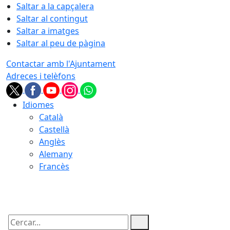
Saltar a la capçalera
Saltar al contingut
Saltar a imatges
Saltar al peu de pàgina
Contactar amb l'Ajuntament
Adreces i telèfons
Idiomes
Català
Castellà
Anglès
Alemany
Francès
08.08.2026 | 11:59