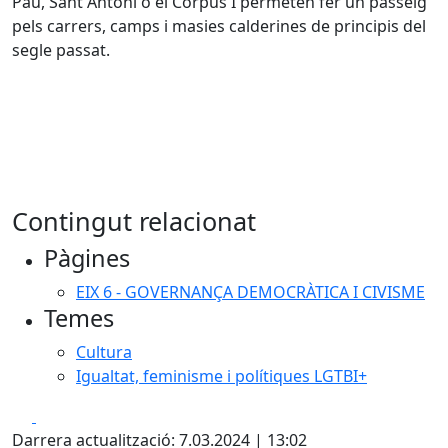
Pau, Sant Antoni o el Corpus I permeten fer un passeig
pels carrers, camps i masies calderines de principis del
segle passat.
Contingut relacionat
Pàgines
EIX 6 - GOVERNANÇA DEMOCRÀTICA I CIVISME
Temes
Cultura
Igualtat, feminisme i polítiques LGTBI+
Facebook
X
Darrera actualització: 7.03.2024 | 13:02