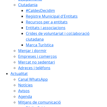
Ciutadania
#CaldesDecidim
Registre Municipal d'Entitats
Recursos per a entitats
Entitats i associacions
Crides de voluntariat i col.laboració
ciutadana
Marca Turística
Menjar i dormir
Empreses i comerços
Mercat no sedentari
Adreces i telèfons
Actualitat
Canal WhatsApp
Notícies
Avisos
Agenda
Mitjans de comunicació