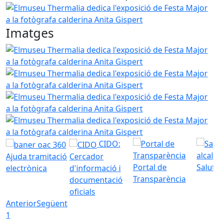
Elmuseu Thermalia dedica l'exposició de Festa Major a la 
Imatges
Elmuseu Thermalia dedica l'exposició de Festa Major a la 
Elmuseu Thermalia dedica l'exposició de Festa Major a la 
Elmuseu Thermalia dedica l'exposició de Festa Major a la 
Elmuseu Thermalia dedica l'exposició de Festa Major a la 
CIDO:
Ajuda tramitació
Cercador
Portal de
Saluta
electrònica
d'informació i
Transparència
documentació
oficials
Anterior
Següent
1