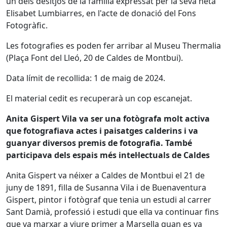
un dels desitjos de la família expressat per la seva neta
Elisabet Lumbiarres, en l'acte de donació del Fons
Fotogràfic.
Les fotografies es poden fer arribar al Museu Thermalia
(Plaça Font del Lleó, 20 de Caldes de Montbui).
Data límit de recollida: 1 de maig de 2024.
El material cedit es recuperarà un cop escanejat.
Anita Gispert Vila va ser una fotògrafa molt activa
que fotografiava actes i paisatges calderins i va
guanyar diversos premis de fotografia. També
participava dels espais més intel·lectuals de Caldes
Anita Gispert va néixer a Caldes de Montbui el 21 de
juny de 1891, filla de Susanna Vila i de Buenaventura
Gispert, pintor i fotògraf que tenia un estudi al carrer
Sant Damià, professió i estudi que ella va continuar fins
que va marxar a viure primer a Marsella quan es va