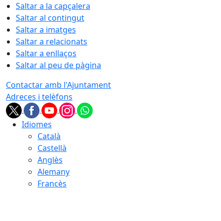
Saltar a la capçalera
Saltar al contingut
Saltar a imatges
Saltar a relacionats
Saltar a enllaços
Saltar al peu de pàgina
Contactar amb l'Ajuntament
Adreces i telèfons
Idiomes
Català
Castellà
Anglès
Alemany
Francès
09.08.2026 | 03:43