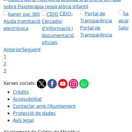
CIDO:
Ajuda tramitació
Cercador
Portal de
Saluta
electrònica
d'informació i
Transparència
documentació
oficials
Anterior
Següent
1
2
3
Xarxes socials:
Crèdits
Accessibilitat
Contactar amb l'Ajuntament
Protecció de dades
Avís legal
Ajuntament de Caldes de Montbui