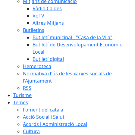
Mitjans de comunicació
Ràdio Caldes
VoTV
Altres Mitjans
Butlletins
Butlletí municipal - "Casa de la Vila"
Butlletí de Desenvolupament Econòmic
Local
Butlletí digital
Hemeroteca
Normativa d'ús de les xarxes socials de
l'Ajuntament
RSS
Turisme
Temes
Foment del català
Acció Social i Salut
Acords i Administració Local
Cultura