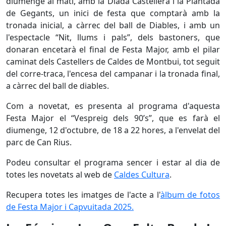
diumenge al matí, amb la Diada Castellera i la Plantada
de Gegants, un inici de festa que comptarà amb la
tronada inicial, a càrrec del ball de Diables, i amb un
l'espectacle “Nit, llums i pals”, dels bastoners, que
donaran encetarà el final de Festa Major, amb el pilar
caminat dels Castellers de Caldes de Montbui, tot seguit
del corre-traca, l'encesa del campanar i la tronada final,
a càrrec del ball de diables.
Com a novetat, es presenta al programa d'aquesta
Festa Major el “Vespreig dels 90’s”, que es farà el
diumenge, 12 d'octubre, de 18 a 22 hores, a l'envelat del
parc de Can Rius.
Podeu consultar el programa sencer i estar al dia de
totes les novetats al web de
Caldes Cultura
.
Recupera totes les imatges de l'acte a l'
àlbum de fotos
de Festa Major i Capvuitada 2025.