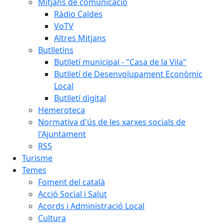
Mitjans de comunicació
Ràdio Caldes
VoTV
Altres Mitjans
Butlletins
Butlletí municipal - "Casa de la Vila"
Butlletí de Desenvolupament Econòmic
Local
Butlletí digital
Hemeroteca
Normativa d'ús de les xarxes socials de
l'Ajuntament
RSS
Turisme
Temes
Foment del català
Acció Social i Salut
Acords i Administració Local
Cultura