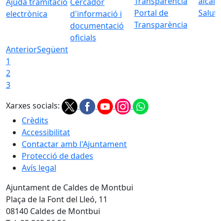
Ajuda tramitació
Cercador
Portal de
Saluta
electrònica
d'informació i
Transparència
documentació
oficials
Anterior
Següent
1
2
3
Xarxes socials:
Crèdits
Accessibilitat
Contactar amb l'Ajuntament
Protecció de dades
Avís legal
Ajuntament de Caldes de Montbui
Plaça de la Font del Lleó, 11
08140 Caldes de Montbui