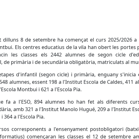
 dilluns 8 de setembre ha començat el curs 2025/2026 a
tbui. Els centres educatius de la vila han obert les portes
cin les classes els 2442 alumnes de segon cicle d'ed
il, de primària i de secundària obligatòria, matriculats al mun
etapes d'infantil (segon cicle) i primària, enguany s'inicia 
48 alumnes, essent 198 a l'Institut Escola de Caldes, 411 al 
l'Escola Montbui i 621 a l'Escola Pia.
ue fa a l'ESO, 894 alumnes ho han fet als diferents cur
ària, amb 321 a l'Institut Manolo Hugué, 209 a l'Institut Es
i 364 a l'Escola Pia.
rsos corresponents a l'ensenyament postobligatori (batxil
s formatius) començaran les classes el 12 de setembre a