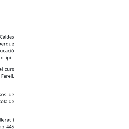
 Caldes
 perquè
ucació
icipi.
el curs
Farell,
sos de
cola de
lerat i
mb 445