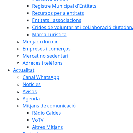
Registre Municipal d'Entitats
Recursos per a entitats
Entitats i associacions
Crides de voluntariat i col.laboració ciutadan
Marca Turística
Menjar i dormir
Empreses i comerços
Mercat no sedentari
Adreces i telèfons
Actualitat
Canal WhatsApp
Notícies
Avisos
Agenda
Mitjans de comunicació
Ràdio Caldes
VoTV
Altres Mitjans