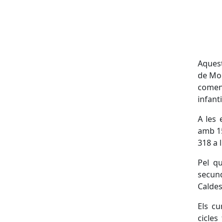
Aquest
de Mon
comen
infant
A les 
amb 15
318 a 
Pel q
secund
Caldes 
Els cu
cicle