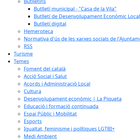
Butlletins
Butlletí municipal - "Casa de la Vila"
Butlletí de Desenvolupament Econòmic Local
Butlletí digital
Hemeroteca
Normativa d'ús de les xarxes socials de l'Ajunta
RSS
Turisme
Temes
Foment del català
Acció Social i Salut
Acords i Administració Local
Cultura
Desenvolupament econòmic | La Piqueta
Educació i formació continuada
Espai Públic i Mobilitat
Esports
Igualtat, feminisme i polítiques LGTBI+
Medi Ambient