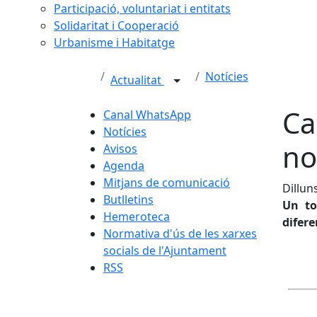
Participació, voluntariat i entitats
Solidaritat i Cooperació
Urbanisme i Habitatge
Notícies
Actualitat
Ca
Canal WhatsApp
Notícies
no
Avisos
Agenda
Mitjans de comunicació
Dillun
Butlletins
Un to
Hemeroteca
difere
Normativa d'ús de les xarxes
socials de l'Ajuntament
RSS