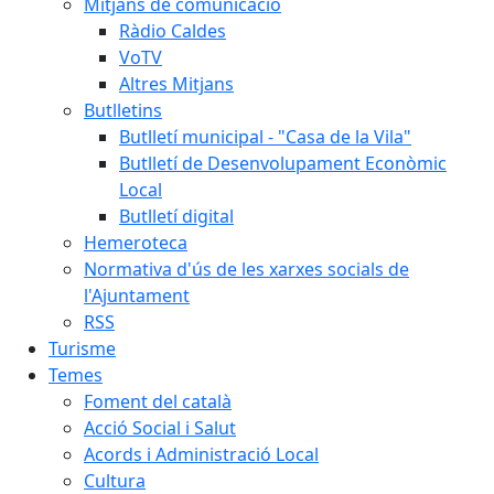
Mitjans de comunicació
Ràdio Caldes
VoTV
Altres Mitjans
Butlletins
Butlletí municipal - "Casa de la Vila"
Butlletí de Desenvolupament Econòmic
Local
Butlletí digital
Hemeroteca
Normativa d'ús de les xarxes socials de
l'Ajuntament
RSS
Turisme
Temes
Foment del català
Acció Social i Salut
Acords i Administració Local
Cultura