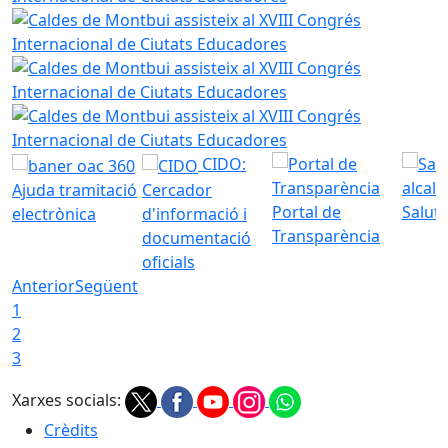
Caldes de Montbui assisteix al XVIII Congrés Internaciona
Caldes de Montbui assisteix al XVIII Congrés Internaciona
Caldes de Montbui assisteix al XVIII Congrés Internaciona
CIDO:
Ajuda tramitació
Cercador
Portal de
Saluta
electrònica
d'informació i
Transparència
documentació
oficials
Anterior
Següent
1
2
3
Xarxes socials:
Crèdits