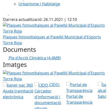
Urbanisme i Habitatge
Facebook
X
Darrera actualització: 26.11.2021 | 12:10
Plaques fotovoltaiques al Pavelló Municipal d'Esports Tor
Plaques fotovoltaiques al Pavelló Municipal d'Esports
Torre Roja
Documents
Pla d'Acció Climàtica
(4.4MB)
Imatges
Plaques fotovoltaiques al Pavelló Municipal d'Esports Tor
CIDO:
Ajuda tramitació
Cercador
Portal de
Saluta
electrònica
d'informació i
Transparència
documentació
oficials