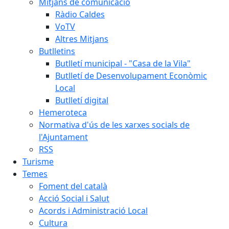
Mitjans de comunicació
Ràdio Caldes
VoTV
Altres Mitjans
Butlletins
Butlletí municipal - "Casa de la Vila"
Butlletí de Desenvolupament Econòmic
Local
Butlletí digital
Hemeroteca
Normativa d'ús de les xarxes socials de
l'Ajuntament
RSS
Turisme
Temes
Foment del català
Acció Social i Salut
Acords i Administració Local
Cultura