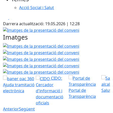
Acció Social i Salut
Facebook
X
Darrera actualització: 19.05.2026 | 12:28
Imatges de la presentació del conveni
Imatges
Imatges de la presentació del conveni
Imatges de la pre
Imatges de la pre
Imatges de la pre
Imatges de la pre
CIDO:
Ajuda tramitació
Cercador
Portal de
Saluta
electrònica
d'informació i
Transparència
documentació
oficials
Anterior
Següent