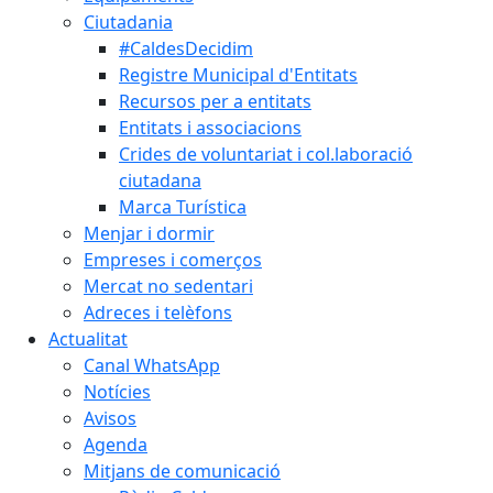
Ciutadania
#CaldesDecidim
Registre Municipal d'Entitats
Recursos per a entitats
Entitats i associacions
Crides de voluntariat i col.laboració
ciutadana
Marca Turística
Menjar i dormir
Empreses i comerços
Mercat no sedentari
Adreces i telèfons
Actualitat
Canal WhatsApp
Notícies
Avisos
Agenda
Mitjans de comunicació