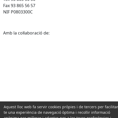
Fax 93 865 56 57
NIF P0803300C
Amb la col·laboració de:
Aquest lloc web fa servir cookies pròpies i de tercers per facilitar
te una experiència de navegació òptima i recollir informació
anònima per millorar i adaptar-nos a les teves preferències i