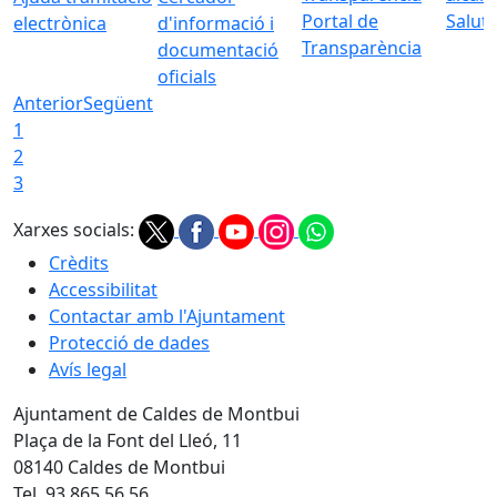
Portal de
Saluta
electrònica
d'informació i
Transparència
documentació
oficials
Anterior
Següent
1
2
3
Xarxes socials:
Crèdits
Accessibilitat
Contactar amb l'Ajuntament
Protecció de dades
Avís legal
Ajuntament de Caldes de Montbui
Plaça de la Font del Lleó, 11
08140 Caldes de Montbui
Tel. 93 865 56 56