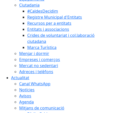
Ciutadania
#CaldesDecidim
Registre Municipal d'Entitats
Recursos per a entitats
Entitats i associacions
Crides de voluntariat i col.laboració
ciutadana
Marca Turística
Menjar i dormir
Empreses i comerços
Mercat no sedentari
Adreces i telèfons
Actualitat
Canal WhatsApp
Notícies
Avisos
Agenda
Mitjans de comunicació