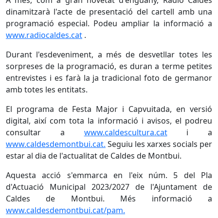
A més, com a gran novetat d'enguany, Ràdio Caldes
dinamitzarà l'acte de presentació del cartell amb una
programació especial. Podeu ampliar la informació a
www.radiocaldes.cat
.
Durant l'esdeveniment, a més de desvetllar totes les
sorpreses de la programació, es duran a terme petites
entrevistes i es farà la ja tradicional foto de germanor
amb totes les entitats.
El programa de Festa Major i Capvuitada, en versió
digital, així com tota la informació i avisos, el podreu
consultar a
www.caldescultura.cat
i a
www.caldesdemontbui.cat.
Seguiu les xarxes socials per
estar al dia de l'actualitat de Caldes de Montbui.
Aquesta acció s'emmarca en l'eix núm. 5 del Pla
d'Actuació Municipal 2023/2027 de l'Ajuntament de
Caldes de Montbui. Més informació a
www.caldesdemontbui.cat/pam.