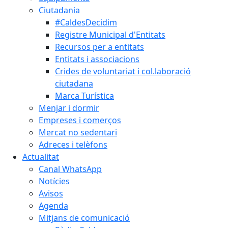
Ciutadania
#CaldesDecidim
Registre Municipal d'Entitats
Recursos per a entitats
Entitats i associacions
Crides de voluntariat i col.laboració
ciutadana
Marca Turística
Menjar i dormir
Empreses i comerços
Mercat no sedentari
Adreces i telèfons
Actualitat
Canal WhatsApp
Notícies
Avisos
Agenda
Mitjans de comunicació