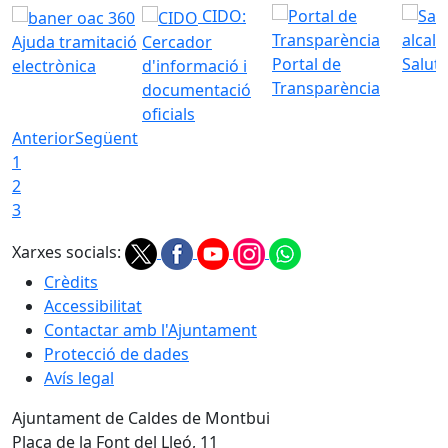
CIDO:
Ajuda tramitació
Cercador
Portal de
Saluta
electrònica
d'informació i
Transparència
documentació
oficials
Anterior
Següent
1
2
3
Xarxes socials:
Crèdits
Accessibilitat
Contactar amb l'Ajuntament
Protecció de dades
Avís legal
Ajuntament de Caldes de Montbui
Plaça de la Font del Lleó, 11