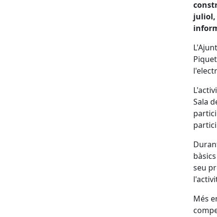
constr
juliol
inform
L'Ajun
Piquet
l'elec
L'activ
Sala d
partic
partici
Durant
bàsics
seu pr
l'activi
Més en
compet