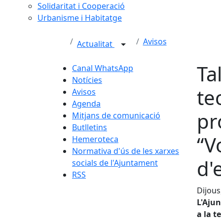
Solidaritat i Cooperació
Urbanisme i Habitatge
Avisos
Actualitat
Ta
Canal WhatsApp
Notícies
te
Avisos
Agenda
pr
Mitjans de comunicació
Butlletins
“V
Hemeroteca
Normativa d'ús de les xarxes
d'
socials de l'Ajuntament
RSS
Dijous
L'Ajun
a la t