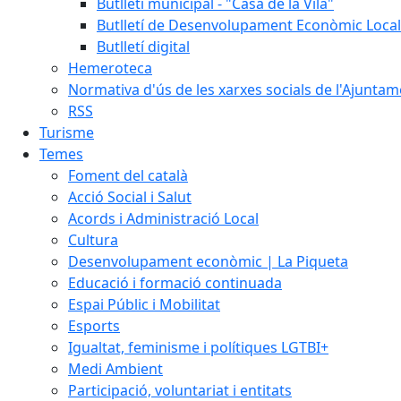
Butlletí municipal - "Casa de la Vila"
Butlletí de Desenvolupament Econòmic Local
Butlletí digital
Hemeroteca
Normativa d'ús de les xarxes socials de l'Ajunta
RSS
Turisme
Temes
Foment del català
Acció Social i Salut
Acords i Administració Local
Cultura
Desenvolupament econòmic | La Piqueta
Educació i formació continuada
Espai Públic i Mobilitat
Esports
Igualtat, feminisme i polítiques LGTBI+
Medi Ambient
Participació, voluntariat i entitats