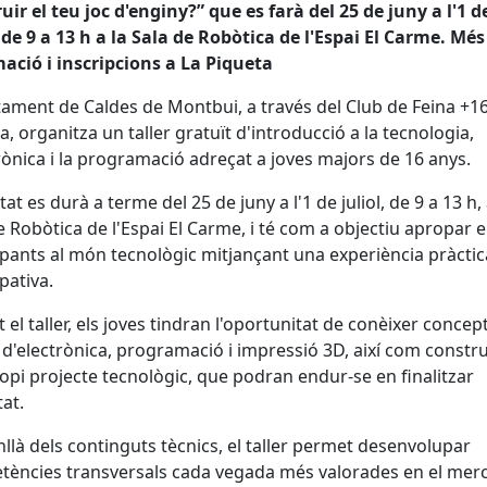
uir el teu joc d'enginy?” que es farà del 25 de juny a l'1 d
, de 9 a 13 h a la Sala de Robòtica de l'Espai El Carme. Més
ació i inscripcions a La Piqueta
tament de Caldes de Montbui, a través del Club de Feina +16
a, organitza un taller gratuït d'introducció a la tecnologia,
trònica i la programació adreçat a joves majors de 16 anys.
itat es durà a terme del 25 de juny a l'1 de juliol, de 9 a 13 h, 
e Robòtica de l'Espai El Carme, i té com a objectiu apropar e
ipants al món tecnològic mitjançant una experiència pràctica
pativa.
 el taller, els joves tindran l'oportunitat de conèixer concep
 d'electrònica, programació i impressió 3D, així com constru
opi projecte tecnològic, que podran endur-se en finalitzar
tat.
llà dels continguts tècnics, el taller permet desenvolupar
ències transversals cada vegada més valorades en el mer