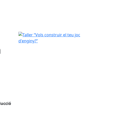
Taller “Vols construir el teu joc d'enginy?”
a
ducció