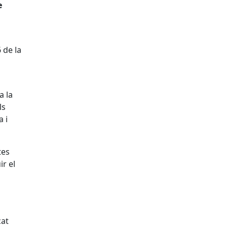
e
 de la
a la
ls
 i
tes
ir el
cat