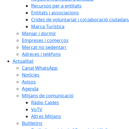
Recursos per a entitats
Entitats i associacions
Crides de voluntariat i col.laboració ciutadan
Marca Turística
Menjar i dormir
Empreses i comerços
Mercat no sedentari
Adreces i telèfons
Actualitat
Canal WhatsApp
Notícies
Avisos
Agenda
Mitjans de comunicació
Ràdio Caldes
VoTV
Altres Mitjans
Butlletins