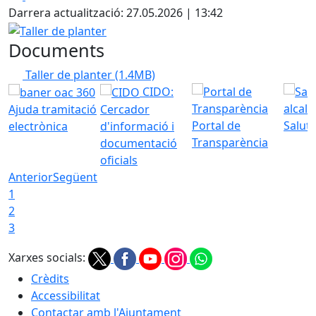
Darrera actualització: 27.05.2026 | 13:42
Taller de planter
Documents
Taller de planter
(1.4MB)
CIDO:
Ajuda tramitació
Cercador
Portal de
Saluta
electrònica
d'informació i
Transparència
documentació
oficials
Anterior
Següent
1
2
3
Xarxes socials:
Crèdits
Accessibilitat
Contactar amb l'Ajuntament