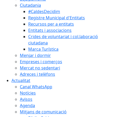
Ciutadania
#CaldesDecidim
Registre Municipal d'Entitats
Recursos per a entitats
Entitats i associacions
Crides de voluntariat i col.laboració
ciutadana
Marca Turística
Menjar i dormir
Empreses i comerços
Mercat no sedentari
Adreces i telèfons
Actualitat
Canal WhatsApp
Notícies
Avisos
Agenda
Mitjans de comunicació