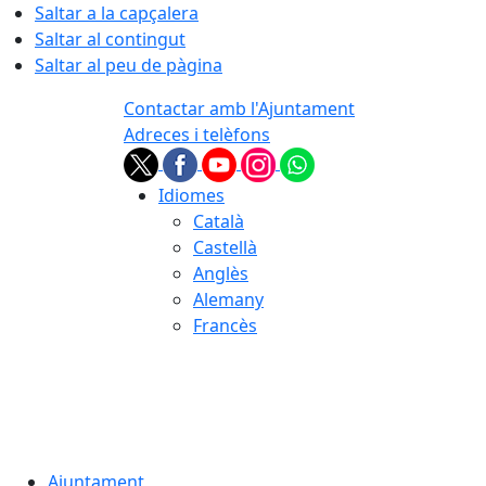
Saltar a la capçalera
Saltar al contingut
Saltar al peu de pàgina
Contactar amb l'Ajuntament
Adreces i telèfons
Idiomes
Català
Castellà
Anglès
Alemany
Francès
07.08.2026 | 03:07
Ajuntament