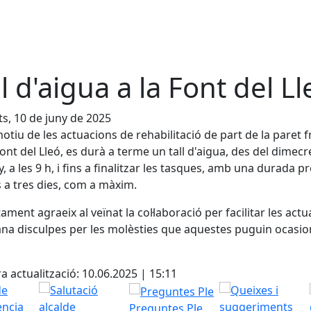
ll d'aigua a la Font del Ll
s, 10 de juny de 2025
tiu de les actuacions de rehabilitació de part de la paret f
Font del Lleó, es durà a terme un tall d'aigua, des del dimecr
y, a les 9 h, i fins a finalitzar les tasques, amb una durada pr
s a tres dies, com a màxim.
tament agraeix al veïnat la col·laboració per facilitar les act
na disculpes per les molèsties que aquestes puguin ocasio
cebook
X
a actualització: 10.06.2025 | 15:11
Preguntes Ple