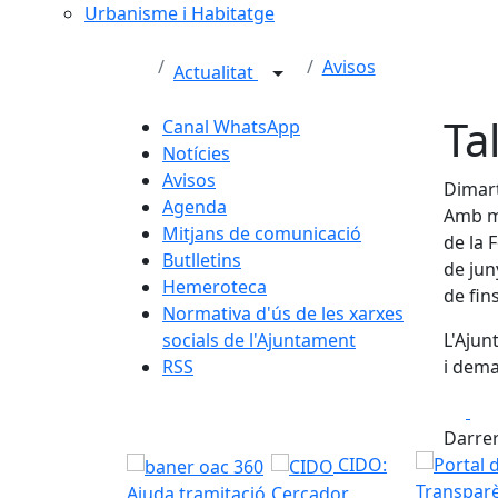
Urbanisme i Habitatge
Avisos
Actualitat
Ta
Canal WhatsApp
Notícies
Avisos
Dimart
Agenda
Amb mo
Mitjans de comunicació
de la 
Butlletins
de jun
Hemeroteca
de fin
Normativa d'ús de les xarxes
socials de l'Ajuntament
L'Ajun
RSS
i dema
Fa
Darrer
CIDO:
Ajuda tramitació
Cercador