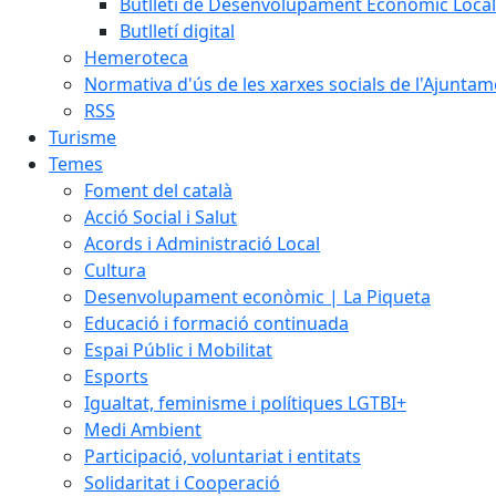
Butlletí de Desenvolupament Econòmic Local
Butlletí digital
Hemeroteca
Normativa d'ús de les xarxes socials de l'Ajunta
RSS
Turisme
Temes
Foment del català
Acció Social i Salut
Acords i Administració Local
Cultura
Desenvolupament econòmic | La Piqueta
Educació i formació continuada
Espai Públic i Mobilitat
Esports
Igualtat, feminisme i polítiques LGTBI+
Medi Ambient
Participació, voluntariat i entitats
Solidaritat i Cooperació