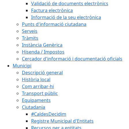
Validació de documents electrònics
Factura electrònica
Informació de la seu electrònica
Punts d'informació ciutadana
Serveis
Tràmits
Instància Genèrica
Hisenda / Impostos
Cercador d'informació i documentació oficials
Municipi
Descripció general
Història local
Com arribar-hi
Transport públic
Equipaments
Ciutadania
#CaldesDecidim
Registre Municipal d'Entitats
Recursos per a entitats