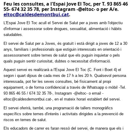
Feu les consultes, a l'Espai Jove El Toc, per T. 93 865 46
55- 674 32 35 78, per Instagram -@eltoc- o per A/e.
eltoc@caldesdemontbui.cat
.
L'Espai Jove El Toc acull el Servei de Salut per a joves amb l'objectiu
d'informar i assessorar sobre drogues, sexualitat, alimentació i hàbits
saludables.
El servei de Salut per a Joves, és gratuït i està dirigit a joves de 12 a 30
anys, familiars i professionals que estiguin interessats en orientació i
assessorament sobre temes de salut que els puguin inquietar o pels
quals puguin sentir curiositat, dubtes o necessitat d'informació.
Aquest servei es realitzarà a l'Espai Jove El Toc (C. Font i Boet 4) el
segon i quart dijous de cada mes de 17 h a les 20 h. Qualsevol persona
interessada, pot fer les seves consultes, bé físicament al propi
equipament, o de forma confidencial a través de Whatsapp o mòbil -Tel.
93 865 46 55 / 674 32 35 78-, Instagram -@eltoc- o email -
eltoc@caldesdemontbui.cat-, en el mateix horari establert del servei.
El servei oferirà, també, una programació de tallers monogràfics
específics sobre temes d'interès i activitats dirigides a la prevenció de
riscos en temes de salut.
Els educadors de carrer es faran ressò del servei, de manera que els i