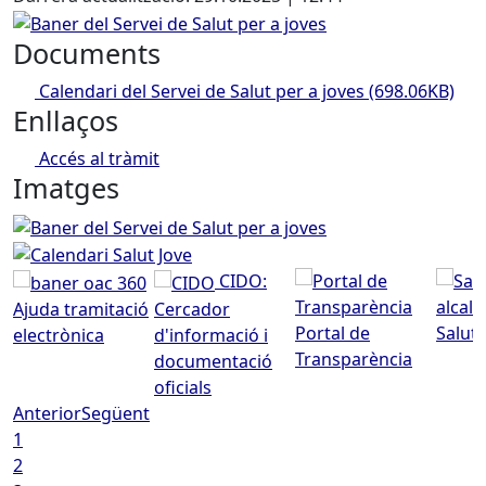
Baner del Servei de Salut per a joves
Documents
Calendari del Servei de Salut per a joves
(698.06KB)
Enllaços
Accés al tràmit
Imatges
Baner del Servei de Salut per a joves
Calendari Salut Jov
CIDO:
Ajuda tramitació
Cercador
Portal de
Saluta
electrònica
d'informació i
Transparència
documentació
oficials
Anterior
Següent
1
2