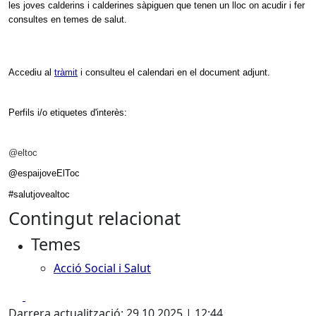
les joves calderins i calderines sàpiguen que tenen un lloc on acudir i fer
consultes en temes de salut.
Accediu al
tràmit
i consulteu el calendari en el document adjunt.
Perfils i/o etiquetes d'interès:
@eltoc
@
espaijoveElToc
#salutjovealtoc
Contingut relacionat
Temes
Acció Social i Salut
Facebook
X
Darrera actualització: 29.10.2025 | 12:44