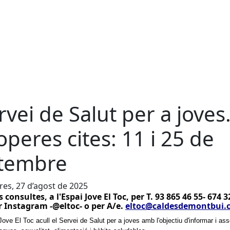
rvei de Salut per a joves
operes cites: 11 i 25 de
tembre
es, 27 d’agost de 2025
s consultes, a l'Espai Jove El Toc, per T. 93 865 46 55- 674 3
r Instagram -@eltoc- o per A/e.
eltoc@caldesdemontbui.
Jove El Toc acull el Servei de Salut per a joves amb l'objectiu d'informar i as