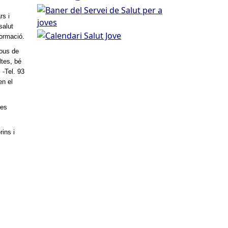
Baner del Servei de Salut per a joves
rs i
salut
Calendari Salut Jove
formació.
jous de
ltes, bé
 -Tel. 93
en el
mes
rins i