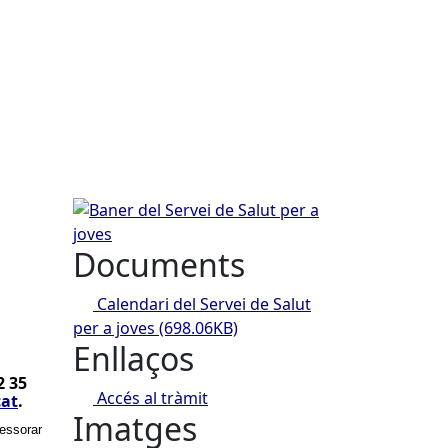
.
Baner del Servei de Salut per a joves
Documents
Calendari del Servei de Salut
per a joves
(698.06KB)
Enllaços
2 35
Accés al tràmit
cat
.
Imatges
sessorar