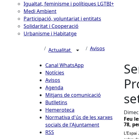
Igualtat, feminisme i polítiques LGTBI+
Medi Ambient
Participació, voluntariat i entitats
Solidaritat i Cooperació
Urbanisme i Habitatge
Avisos
Actualitat
Se
Canal WhatsApp
Notícies
Pr
Avisos
Agenda
se
Mitjans de comunicació
Butlletins
Hemeroteca
Dimecr
Normativa d'ús de les xarxes
Feu le
78, pe
socials de l'Ajuntament
RSS
L'Espai 