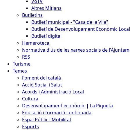
VoTV
Altres Mitjans
Butlletins
Butlletí municipal - "Casa de la Vila"
Butlletí de Desenvolupament Econòmic Local
Butlletí digital
Hemeroteca
Normativa d'ús de les xarxes socials de l'Ajunta
RSS
Turisme
Temes
Foment del català
Acció Social i Salut
Acords i Administració Local
Cultura
Desenvolupament econòmic | La Piqueta
Educació i formació continuada
Espai Públic i Mobilitat
Esports