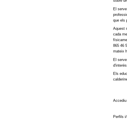
sobre dr
El serve
professi
que els 
Aquest s
cada mes
físicame
865 46 5
mateix h
El serve
d'interè
Els educ
calderin
Accediu
Perfils i