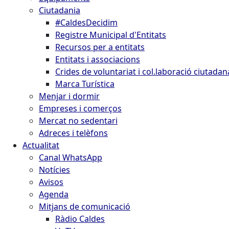
Ciutadania
#CaldesDecidim
Registre Municipal d'Entitats
Recursos per a entitats
Entitats i associacions
Crides de voluntariat i col.laboració ciutadan
Marca Turística
Menjar i dormir
Empreses i comerços
Mercat no sedentari
Adreces i telèfons
Actualitat
Canal WhatsApp
Notícies
Avisos
Agenda
Mitjans de comunicació
Ràdio Caldes