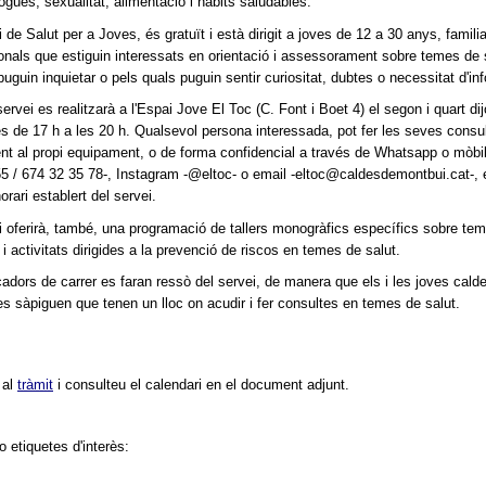
ogues, sexualitat, alimentació i hàbits saludables.
i de Salut per a Joves, és gratuït i està dirigit a joves de 12 a 30 anys, familia
onals que estiguin interessats en orientació i assessorament sobre temes de 
puguin inquietar o pels quals puguin sentir curiositat, dubtes o necessitat d'in
ervei es realitzarà a l'Espai Jove El Toc (C. Font i Boet 4) el segon i quart di
 de 17 h a les 20 h. Qualsevol persona interessada, pot fer les seves consu
nt al propi equipament, o de forma confidencial a través de Whatsapp o mòbil
5 / 674 32 35 78-, Instagram -@eltoc- o email -eltoc@caldesdemontbui.cat-, 
orari establert del servei.
i oferirà, també, una programació de tallers monogràfics específics sobre te
s i activitats dirigides a la prevenció de riscos en temes de salut.
adors de carrer es faran ressò del servei, de manera que els i les joves calde
es sàpiguen que tenen un lloc on acudir i fer consultes en temes de salut.
 al
tràmit
i consulteu el calendari en el document adjunt.
/o etiquetes d'interès: