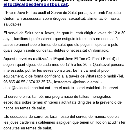
eltoc@caldesdemontbui.cat
.
L'Espai Jove El Toc acull el Servei de Salut per a joves amb l'objectiu
d'informar i assessorar sobre drogues, sexualitat, alimentació i hàbits
saludables.
El servei de Salut per a Joves, és gratuït i està dirigit a joves de 12 a 30
anys, familiars i professionals que estiguin interessats en orientació i
assessorament sobre temes de salut que els puguin inquietar o pels
quals puguin sentir curiositat, dubtes o necessitat d'informació.
Aquest servei es realitzarà a l'Espai Jove El Toc (C. Font i Boet 4) el
segon i quart dijous de cada mes de 17 h a les 20 h. Qualsevol persona
interessada, pot fer les seves consultes, bé físicament al propi
equipament, o de forma confidencial a través de Whatsapp o mòbil -Tel.
93 865 46 55 / 674 32 35 78-, Instagram -@eltoc- o email -
eltoc@caldesdemontbui.cat-, en el mateix horari establert del servei.
El servei oferirà, també, una programació de tallers monogràfics
específics sobre temes d'interès i activitats dirigides a la prevenció de
riscos en temes de salut.
Els educadors de carrer es faran ressò del servei, de manera que els i
les joves calderins i calderines sàpiguen que tenen un lloc on acudir i fer
consultes en temes de salut.