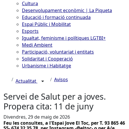
Cultura
Desenvolupament econòmic | La Piqueta
Educació i formació continuada
Espai Públic i Mobilitat
Esports
Igualtat, feminisme i polítiques LGTBI+
Medi Ambient
Participació, voluntariat i entitats
Solidaritat i Cooperació
Urbanisme i Habitatge
Avisos
Actualitat
Servei de Salut per a joves.
Propera cita: 11 de juny
Divendres, 29 de maig de 2026
Feu les consultes, a l'Espai Jove El Toc, per T. 93 865 46
55- 674 32 35 78, per Instagram -@eltoc- o per A/e.