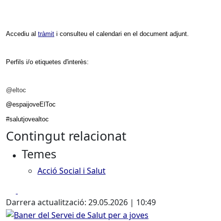
Accediu al
tràmit
i consulteu el calendari en el document adjunt.
Perfils i/o etiquetes d'interès:
@eltoc
@
espaijoveElToc
#salutjovealtoc
Contingut relacionat
Temes
Acció Social i Salut
Facebook
X
Darrera actualització: 29.05.2026 | 10:49
Baner del Servei de Salut per a joves