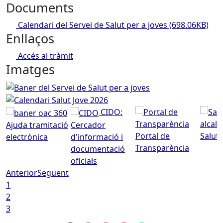
Documents
Calendari del Servei de Salut per a joves
(698.06KB)
Enllaços
Accés al tràmit
Imatges
Baner del Servei de Salut per a joves
Calendari Salut Jov
CIDO:
Ajuda tramitació
Cercador
Portal de
Saluta
electrònica
d'informació i
Transparència
documentació
oficials
Anterior
Següent
1
2
3