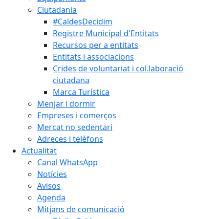
Ciutadania
#CaldesDecidim
Registre Municipal d'Entitats
Recursos per a entitats
Entitats i associacions
Crides de voluntariat i col.laboració
ciutadana
Marca Turística
Menjar i dormir
Empreses i comerços
Mercat no sedentari
Adreces i telèfons
Actualitat
Canal WhatsApp
Notícies
Avisos
Agenda
Mitjans de comunicació