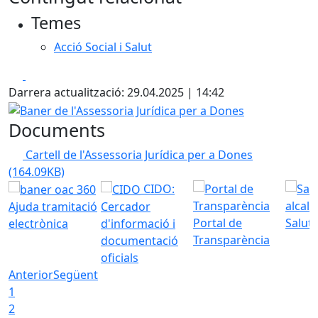
Temes
Acció Social i Salut
Facebook
X
Darrera actualització: 29.04.2025 | 14:42
Baner de l'Assessoria Jurídica per a Dones
Documents
Cartell de l'Assessoria Jurídica per a Dones
(164.09KB)
CIDO:
Ajuda tramitació
Cercador
Portal de
Saluta
electrònica
d'informació i
Transparència
documentació
oficials
Anterior
Següent
1
2