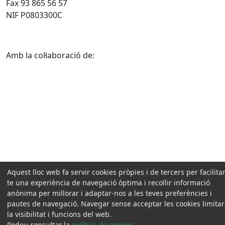
Fax 93 865 56 57
NIF P0803300C
Amb la col·laboració de:
Aquest lloc web fa servir cookies pròpies i de tercers per facilitar
te una experiència de navegació òptima i recollir informació
anònima per millorar i adaptar-nos a les teves preferències i
pautes de navegació. Navegar sense acceptar les cookies limita
la visibilitat i funcions del web.
Podeu consultar la
política de cookies
.