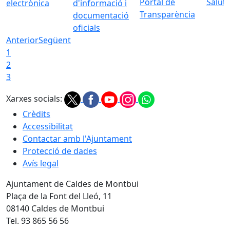
Portal de
Saluta
electrònica
d'informació i
Transparència
documentació
oficials
Anterior
Següent
1
2
3
Xarxes socials:
Crèdits
Accessibilitat
Contactar amb l'Ajuntament
Protecció de dades
Avís legal
Ajuntament de Caldes de Montbui
Plaça de la Font del Lleó, 11
08140 Caldes de Montbui
Tel. 93 865 56 56