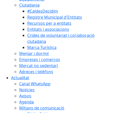
Ciutadania
#CaldesDecidim
Registre Municipal d'Entitats
Recursos per a entitats
Entitats i associacions
Crides de voluntariat i col.laboració
ciutadana
Marca Turística
Menjar i dormir
Empreses i comerços
Mercat no sedentari
Adreces i telèfons
Actualitat
Canal WhatsApp
Notícies
Avisos
Agenda
Mitjans de comunicació