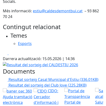
Socials.
Més informació:
estiu@caldesdemontbui.cat
– 93 862
70 24
Contingut relacionat
Temes
Esports
Facebook
X
Darrera actualització: 15.05.2026 | 14:36
Resultat del sorteig del CALDESTIU 2026
Documents
Resultat sorteig Casal Municipal d'Estiu
(336.01KB)
Resultat del sorteig del Club Jove
(225.28KB)
CIDO:
Ajuda tramitació
Cercador
Portal de
Saluta
electrònica
d'informació i