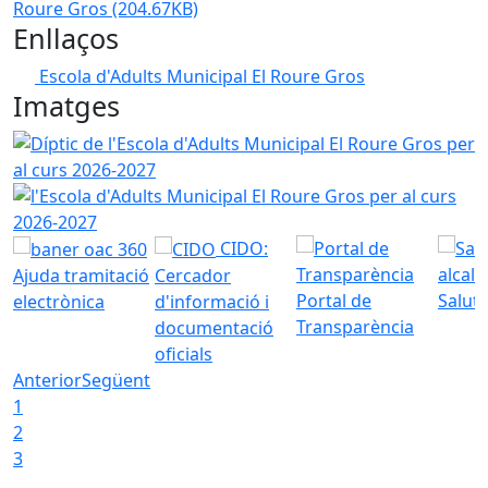
Roure Gros
(204.67KB)
Enllaços
Escola d'Adults Municipal El Roure Gros
Imatges
Díptic de l'Escola d'Adults Municipal El Roure Gros per al
l'Escola d'Adults Municipal El Roure Gros per al curs 2026
CIDO:
Ajuda tramitació
Cercador
Portal de
Saluta
electrònica
d'informació i
Transparència
documentació
oficials
Anterior
Següent
1
2
3