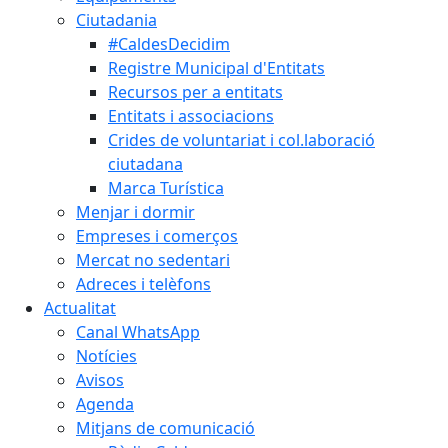
Ciutadania
#CaldesDecidim
Registre Municipal d'Entitats
Recursos per a entitats
Entitats i associacions
Crides de voluntariat i col.laboració
ciutadana
Marca Turística
Menjar i dormir
Empreses i comerços
Mercat no sedentari
Adreces i telèfons
Actualitat
Canal WhatsApp
Notícies
Avisos
Agenda
Mitjans de comunicació