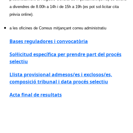
a divendres de 8.00h a 14h i de 15h a 19h (es pot sol·licitar cita
prèvia online).
a les oficines de Correus mitjançant correu administratiu
Bases reguladores i convocatòria
Sol·licitud específica per prendre part del procés
selectiu
Llista provisional admesos/es i exclosos/es,
composició tribunal i data procés selectiu
Acta final de resultats