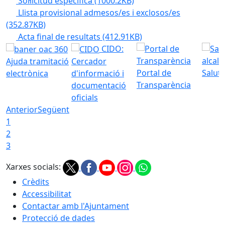
Sol·licitud específica
(1000.2KB)
Llista provisional admesos/es i exclosos/es
(352.87KB)
Acta final de resultats
(412.91KB)
CIDO:
Ajuda tramitació
Cercador
Portal de
Saluta
electrònica
d'informació i
Transparència
documentació
oficials
Anterior
Següent
1
2
3
Xarxes socials:
Crèdits
Accessibilitat
Contactar amb l'Ajuntament
Protecció de dades