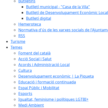
Butlletins
Butlletí municipal - "Casa de la Vila"
Butlletí de Desenvolupament Econòmic Local
Butlletí digital
Hemeroteca
Normativa d'ús de les xarxes socials de l'Ajunta
RSS
Turisme
Temes
Foment del català
Acció Social i Salut
Acords i Administració Local
Cultura
Desenvolupament econòmic | La Piqueta
Educació i formació continuada
Espai Públic i Mobilitat
Esports
Igualtat, feminisme i polítiques LGTBI+
Medi Ambient