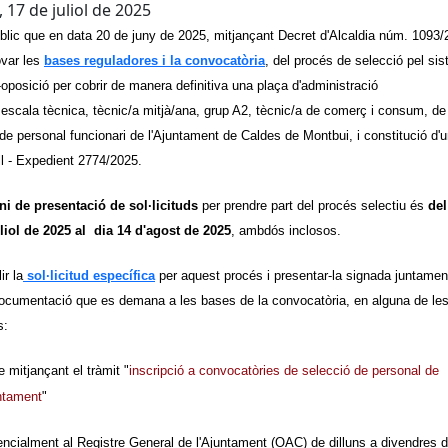
, 17 de juliol de 2025
blic que en data 20 de juny de 2025, mitjançant Decret d'Alcaldia núm. 1093/
ovar les
bases reguladores
i la convocatòria
, del procés de selecció pel si
oposició per cobrir de manera definitiva una plaça d'administració
 escala tècnica, tècnic/a mitjà/ana, grup A2, tècnic/a de comerç i consum, de
a de personal funcionari de l'Ajuntament de Caldes de Montbui, i constitució d'
ll - Expedient 2774/2025.
ni de presentació de sol·licituds
per prendre part del procés selectiu és
del
liol de 2025 al dia 14 d'agost de 2025
, ambdós inclosos.
ir la
sol·licitud específica
per aquest procés i presentar-la signada juntame
documentació que es demana a les bases de la convocatòria, en alguna de le
s:
e mitjançant el tràmit "
inscripció a convocatòries de selecció de personal de
untament
"
encialment al Registre General de l'Ajuntament (OAC) de dilluns a divendres 