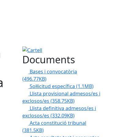
a
Cartell
Documents
Bases i convocatòria
a
(496.77KB)
Sol·licitud específica
(1.1MB)
Llista provisional admesos/es i
exclosos/es
(358.75KB)
Llista definitiva admesos/es i
exclosos/es
(332.09KB)
Acta constitució tribunal
(381.5KB)