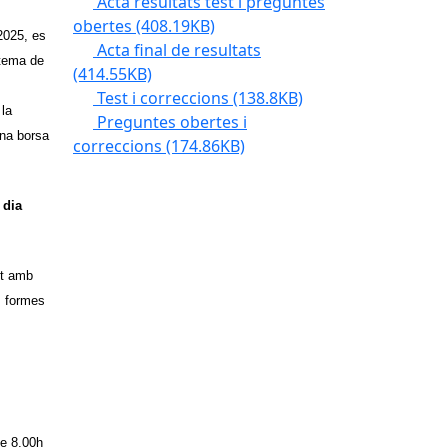
Acta resultats test i preguntes
obertes
(408.19KB)
2025, es
Acta final de resultats
stema de
(414.55KB)
Test i correccions
(138.8KB)
 la
Preguntes obertes i
una borsa
correccions
(174.86KB)
 dia
nt amb
s formes
de 8.00h