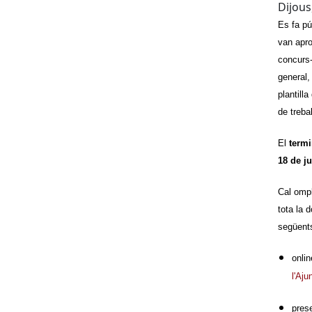
Dijous
Es fa pú
van apr
concurs-
general,
plantill
de treba
El
termi
18 de ju
Cal ompl
tota la 
següent
onlin
l'Aj
pres