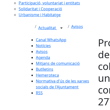
Participació, voluntariat i entitats
Solidaritat i Cooperació
Urbanisme i Habitatge
Avisos
Actualitat
Pr
Canal WhatsApp
Notícies
de
Avisos
Agenda
co
Mitjans de comunicació
Butlletins
un
Hemeroteca
Normativa d'ús de les xarxes
co
socials de l'Ajuntament
RSS
27