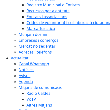
Registre Municipal d'Entitats
Recursos per a entitats
Entitats i associacions
Crides de voluntariat i col.laboració ciutadan
Marca Turística
Menjar i dormir
Empreses i comerços
Mercat no sedentari
Adreces i telèfons
Actualitat
Canal WhatsApp
Notícies
Avisos
Agenda
Mitjans de comunicació
Ràdio Caldes
VoTV
Altres Mitjans