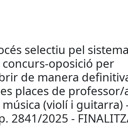
océs selectiu pel sistem
 concurs-oposició per
brir de manera definitiv
es places de professor/
 música (violí i guitarra) 
p. 2841/2025 - FINALIT