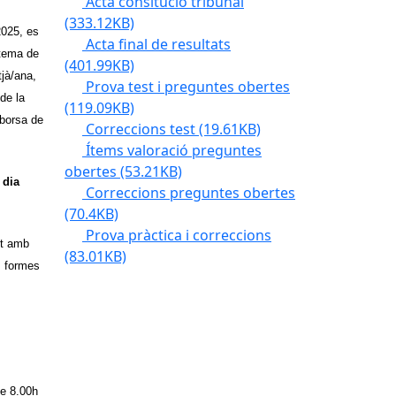
Acta consitució tribunal
(333.12KB)
2025, es
Acta final de resultats
stema de
(401.99KB)
tjà/ana,
Prova test i preguntes obertes
 de la
(119.09KB)
 borsa de
Correccions test
(19.61KB)
Ítems valoració preguntes
obertes
(53.21KB)
 dia
Correccions preguntes obertes
(70.4KB)
Prova pràctica i correccions
nt amb
(83.01KB)
s formes
de 8.00h