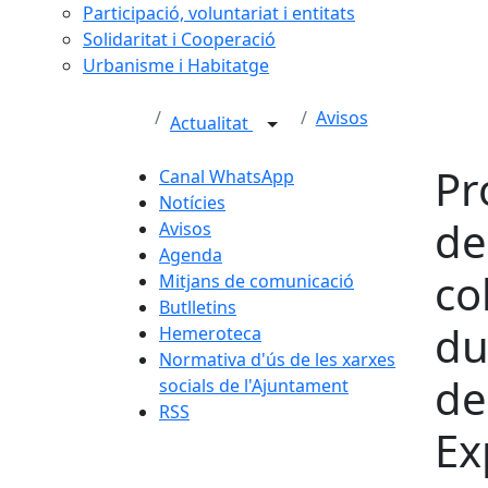
Participació, voluntariat i entitats
Solidaritat i Cooperació
Urbanisme i Habitatge
Avisos
Actualitat
Pr
Canal WhatsApp
Notícies
de
Avisos
Agenda
co
Mitjans de comunicació
Butlletins
du
Hemeroteca
Normativa d'ús de les xarxes
de
socials de l'Ajuntament
RSS
Ex