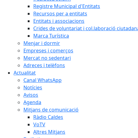
Registre Municipal d'Entitats
Recursos per a entitats
Entitats i associacions
Crides de voluntariat i col.laboració ciutadan
Marca Turística
Menjar i dormir
Empreses i comerços
Mercat no sedentari
Adreces i telèfons
Actualitat
Canal WhatsApp
Notícies
Avisos
Agenda
Mitjans de comunicació
Ràdio Caldes
VoTV
Altres Mitjans