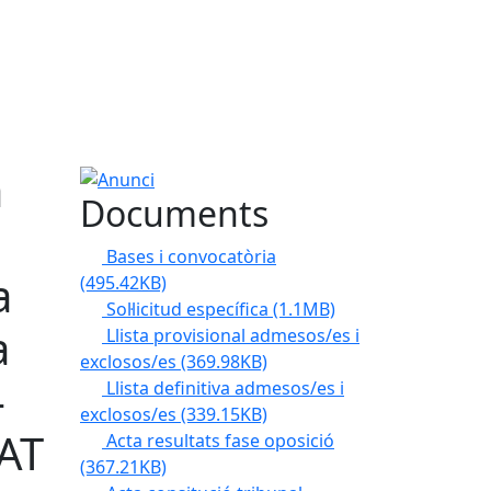
a
Anunci
Documents
Bases i convocatòria
a
(495.42KB)
Sol·licitud específica
(1.1MB)
a
Llista provisional admesos/es i
exclosos/es
(369.98KB)
-
Llista definitiva admesos/es i
exclosos/es
(339.15KB)
ZAT
Acta resultats fase oposició
(367.21KB)