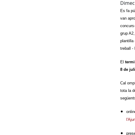
Dimecr
Es fa pú
van apr
concurs-
grup A2, 
plantill
treball 
El
termi
8 de jul
Cal ompl
tota la 
següent
onlin
l'Aj
pres