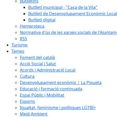
Butlletins
Butlletí municipal - "Casa de la Vila"
Butlletí de Desenvolupament Econòmic Local
Butlletí digital
Hemeroteca
Normativa d'ús de les xarxes socials de l'Ajunta
RSS
Turisme
Temes
Foment del català
Acció Social i Salut
Acords i Administració Local
Cultura
Desenvolupament econòmic | La Piqueta
Educació i formació continuada
Espai Públic i Mobilitat
Esports
Igualtat, feminisme i polítiques LGTBI+
Medi Ambient