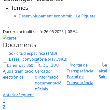
Temes
Desenvolupament econòmic | La Piqueta
Facebook
X
Darrera actualització: 26.06.2026 | 08:54
cartell
Documents
Sol·licitud específica
(1MB)
Bases i convocatòria
(417.79KB)
CIDO:
Ajuda tramitació
Cercador
Portal de
Saluta
electrònica
d'informació i
Transparència
documentació
oficials
Anterior
Següent
1
2