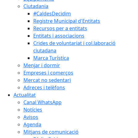
Ciutadania
#CaldesDecidim
Registre Municipal d'Entitats
Recursos per a entitats
Entitats i associacions
Crides de voluntariat i col.laboració
ciutadana
Marca Turística
Menjar i dormir
Empreses i comerços
Mercat no sedentari
Adreces i telèfons
Actualitat
Canal WhatsApp
Notícies
Avisos
Agenda
Mitjans de comunicació