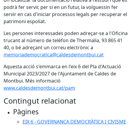
on localitzar la documentació relativa a l'estudi i que es
podrà fer servir, per si en un futur, la volguessin fer
servir en cas d'iniciar processos legals per recuperar el
patrimoni espoliat.
Les persones interessades poden adreçar-se a l'Oficina
trucant al número de telèfon de Thermalia, 93 865 41
40, o bé adreçant un correu electrònic a
memoriademocratica@caldesdemontbui.cat
Aquesta acció s'emmarca en l'eix 6 del Pla d'Actuació
Municipal 2023/2027 de l'Ajuntament de Caldes de
Montbui. Més informació
www.caldesdemontbui.cat/pam
Contingut relacionat
Pàgines
EIX 6 - GOVERNANÇA DEMOCRÀTICA I CIVISME