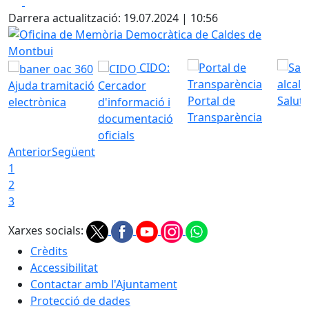
Facebook
X
Darrera actualització: 19.07.2024 | 10:56
Oficina de Memòria Democràtica de Caldes de Montbui
CIDO:
Ajuda tramitació
Cercador
Portal de
Saluta
electrònica
d'informació i
Transparència
documentació
oficials
Anterior
Següent
1
2
3
Xarxes socials:
Crèdits
Accessibilitat
Contactar amb l'Ajuntament
Protecció de dades