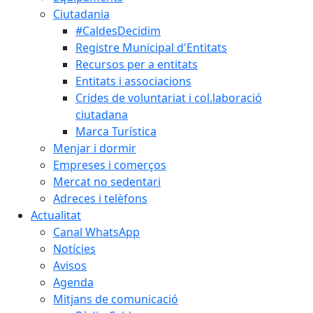
Ciutadania
#CaldesDecidim
Registre Municipal d'Entitats
Recursos per a entitats
Entitats i associacions
Crides de voluntariat i col.laboració
ciutadana
Marca Turística
Menjar i dormir
Empreses i comerços
Mercat no sedentari
Adreces i telèfons
Actualitat
Canal WhatsApp
Notícies
Avisos
Agenda
Mitjans de comunicació