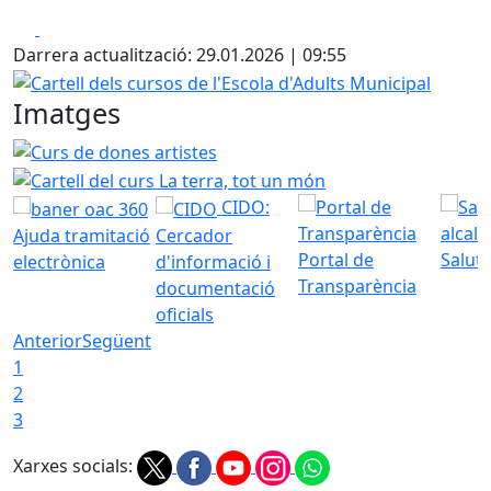
Facebook
X
Darrera actualització: 29.01.2026 | 09:55
Cartell dels cursos de l'Escola d'Adults Municipal
Imatges
Curs de dones artistes
Cartell del curs La terra, tot un 
CIDO:
Ajuda tramitació
Cercador
Portal de
Saluta
electrònica
d'informació i
Transparència
documentació
oficials
Anterior
Següent
1
2
3
Xarxes socials: