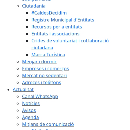
Ciutadania
#CaldesDecidim
Registre Municipal d'Entitats
Recursos per a entitats
Entitats i associacions
Crides de voluntariat i col.laboració
ciutadana
Marca Turística
Menjar i dormir
Empreses i comerços
Mercat no sedentari
Adreces i telèfons
Actualitat
Canal WhatsApp
Notícies
Avisos
Agenda
Mitjans de comunicació