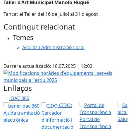
Taller d'Art Municipal Manolo Hugué
Tancat el Taller del 16 de juliol al 31 d'agost
Contingut relacionat
Temes
Acords i Administració Local
Facebook
X
Darrera actualització: 18.07.2025 | 12:02
Modificacions horàries d'equipaments i serveis municipals
Enllaços
OAC 360
CIDO:
Ajuda tramitació
Cercador
Portal de
Saluta
electrònica
d'informació i
Transparència
documentació