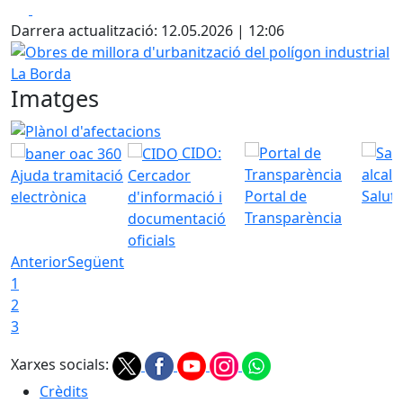
Facebook
X
Darrera actualització: 12.05.2026 | 12:06
Obres de millora d'urbanització del polígon industrial La
Imatges
Plànol d'afectacions
CIDO:
Ajuda tramitació
Cercador
Portal de
Saluta
electrònica
d'informació i
Transparència
documentació
oficials
Anterior
Següent
1
2
3
Xarxes socials:
Crèdits