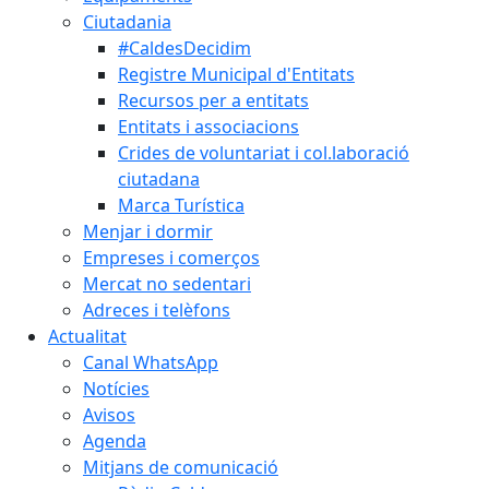
Ciutadania
#CaldesDecidim
Registre Municipal d'Entitats
Recursos per a entitats
Entitats i associacions
Crides de voluntariat i col.laboració
ciutadana
Marca Turística
Menjar i dormir
Empreses i comerços
Mercat no sedentari
Adreces i telèfons
Actualitat
Canal WhatsApp
Notícies
Avisos
Agenda
Mitjans de comunicació