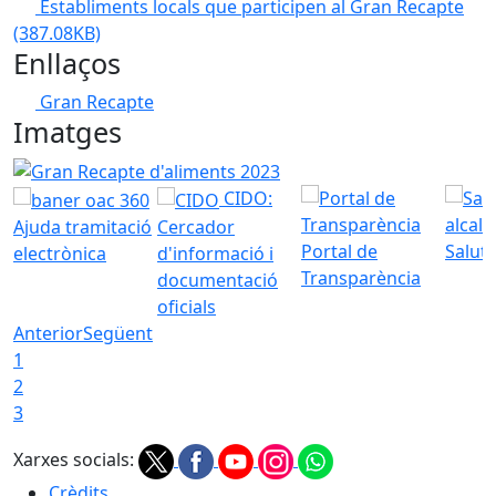
Establiments locals que participen al Gran Recapte
(387.08KB)
Enllaços
Gran Recapte
Imatges
Gran Recapte d'aliments 2023
CIDO:
Ajuda tramitació
Cercador
Portal de
Saluta
electrònica
d'informació i
Transparència
documentació
oficials
Anterior
Següent
1
2
3
Xarxes socials:
Crèdits