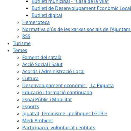
Butlletí municipal - "Casa de la Vila"
Butlletí de Desenvolupament Econòmic Local
Butlletí digital
Hemeroteca
Normativa d'ús de les xarxes socials de l'Ajunta
RSS
Turisme
Temes
Foment del català
Acció Social i Salut
Acords i Administració Local
Cultura
Desenvolupament econòmic | La Piqueta
Educació i formació continuada
Espai Públic i Mobilitat
Esports
Igualtat, feminisme i polítiques LGTBI+
Medi Ambient
Participació, voluntariat i entitats