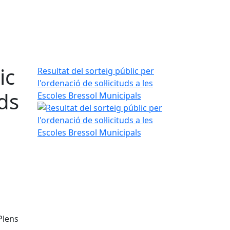
ic
Resultat del sorteig públic per
l'ordenació de sol·licituds a les
uds
Escoles Bressol Municipals
 Plens