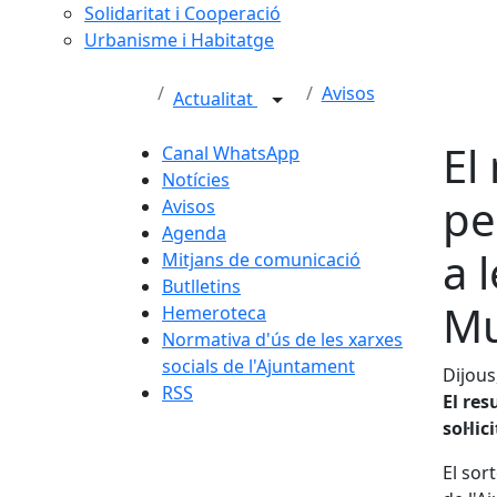
Solidaritat i Cooperació
Urbanisme i Habitatge
Avisos
Actualitat
El
Canal WhatsApp
Notícies
pe
Avisos
Agenda
a 
Mitjans de comunicació
Butlletins
Mu
Hemeroteca
Normativa d'ús de les xarxes
socials de l'Ajuntament
Dijous
RSS
El res
sol·li
El sort