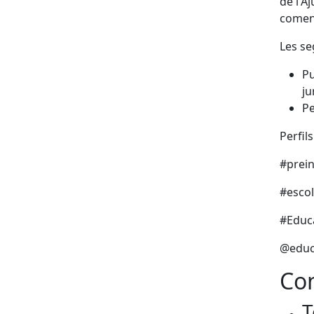
de l'A
començ
Les se
Pu
ju
Pe
Perfils
#prein
#escol
#Educ
@educ
Con
T