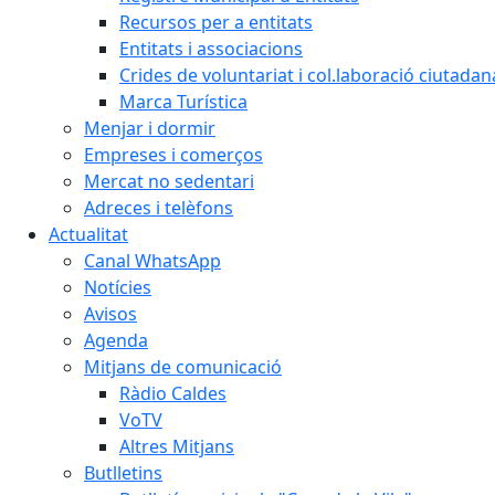
Recursos per a entitats
Entitats i associacions
Crides de voluntariat i col.laboració ciutadan
Marca Turística
Menjar i dormir
Empreses i comerços
Mercat no sedentari
Adreces i telèfons
Actualitat
Canal WhatsApp
Notícies
Avisos
Agenda
Mitjans de comunicació
Ràdio Caldes
VoTV
Altres Mitjans
Butlletins