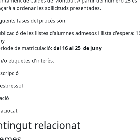
juntament de Caldes de Montbui. A partir del número 25 es
arà a ordenar les sol·licituds presentades.
güents fases del procés són:
blicació de les llistes d'alumnes admesos i llista d'espera: 1
ny
ríode de matriculació:
del 16 al 25 de juny
 i/o etiquetes d'interès:
scripció
esbressol
ació
aciocat
tingut relacionat
emes