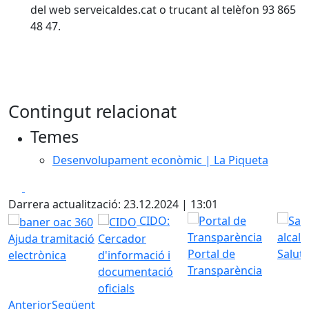
del web serveicaldes.cat o trucant al telèfon 93 865
48 47.
Contingut relacionat
Temes
Desenvolupament econòmic | La Piqueta
Facebook
X
Darrera actualització: 23.12.2024 | 13:01
CIDO:
Ajuda tramitació
Cercador
Portal de
Saluta
electrònica
d'informació i
Transparència
documentació
oficials
Anterior
Següent