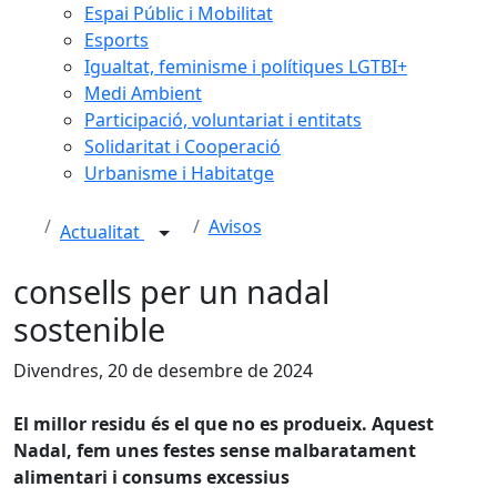
Espai Públic i Mobilitat
Esports
Igualtat, feminisme i polítiques LGTBI+
Medi Ambient
Participació, voluntariat i entitats
Solidaritat i Cooperació
Urbanisme i Habitatge
Avisos
Actualitat
consells per un nadal
sostenible
Divendres, 20 de desembre de 2024
El millor residu és el que no es produeix. Aquest
Nadal, fem unes festes sense malbaratament
alimentari i consums excessius