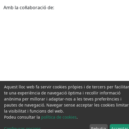
Amb la col·laboració de:
Aquest lloc web fa servir cookies pròpies i de tercers per facilitar
te una experiència de navegació òptima i recollir informació
anònima per millorar i adaptar-nos a les teves preferències i
pautes de navegació. Navegar sense acceptar les cookies limita
la visibilitat i funcions del web.
Podeu consultar la
política de cookies
.
Configurar opcions
...
Rebutja
Acceptar